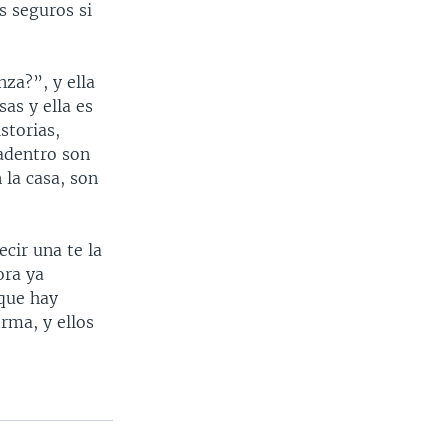
s seguros si
za?”, y ella
as y ella es
storias,
 adentro son
 la casa, son
cir una te la
ora ya
 que hay
rma, y ellos