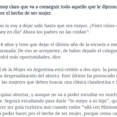
muy claro que va a conseguir todo aquello que le dijero
or el hecho de ser mujer.
no la voy a dejar salir hasta que sea mayor. ¿Viste cómo
hoy en día? Ahora los padres no las cuidan”.
18 años y tuvo que dejar el último año de la escuela a m
azada. De eso se arrepiente, de haber dejado el colegio.
endrá más oportunidades, dice.
 de la Mujer en Argentina está ceñido a dos ejes: la pena
 la despenalización del aborto. Este último ha provocad
 las mujeres que deben buscar una clínica clandestina e 
 quiso abortar, y aunque no va a poder estudiar en muc
e. Seguirá estudiando para darle “lo mejor a su hija”, qu
ere ser guía turística aun cuando todos “allá (en Mision
 a poder hacer por el hecho de ser mujer, porque como c