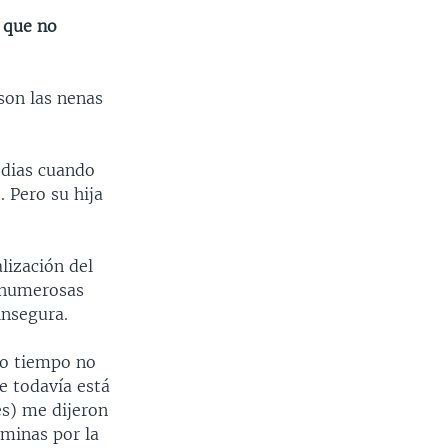
n que no
 son las nenas
edias cuando
 Pero su hija
lización del
o numerosas
insegura.
ho tiempo no
e todavía está
es) me dijeron
aminas por la