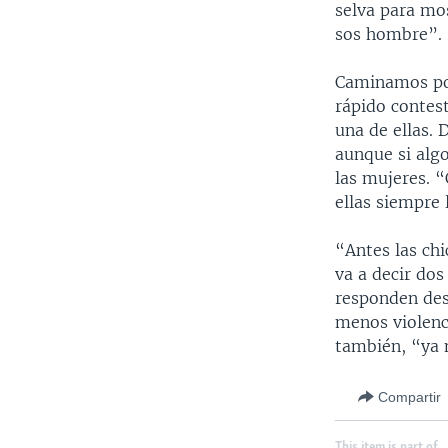
selva para mos
sos hombre”.
Caminamos por
rápido contest
una de ellas. 
aunque si algo
las mujeres. “
ellas siempre 
“Antes las chi
va a decir dos
responden desd
menos violenci
también, “ya 
Compartir
This item is part of