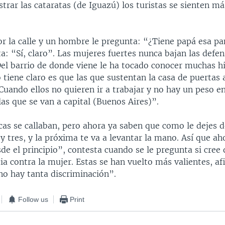
trar las cataratas (de Iguazú) los turistas se sienten má
 la calle y un hombre le pregunta: “¿Tiene papá esa pan
a: “Sí, claro”. Las mujeres fuertes nunca bajan las defens
Del barrio de donde viene le ha tocado conocer muchas hi
 tiene claro es que las que sustentan la casa de puertas
Cuando ellos no quieren ir a trabajar y no hay un peso en
las que se van a capital (Buenos Aires)”.
cas se callaban, pero ahora ya saben que como le dejes de
 y tres, y la próxima te va a levantar la mano. Así que ah
e el principio”, contesta cuando se le pregunta si cree
a contra la mujer. Estas se han vuelto más valientes, afi
no hay tanta discriminación”.
Follow us
Print