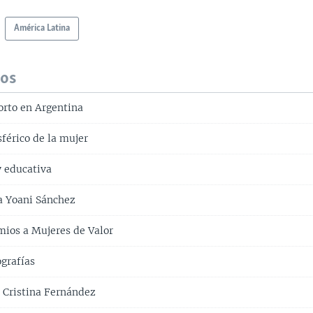
América Latina
dos
orto en Argentina
férico de la mujer
y educativa
a Yoani Sánchez
ios a Mujeres de Valor
ografías
e Cristina Fernández