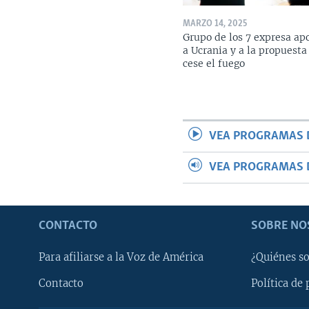
MARZO 14, 2025
Grupo de los 7 expresa ap
a Ucrania y a la propuesta
cese el fuego
VEA PROGRAMAS 
VEA PROGRAMAS 
CONTACTO
SOBRE NO
Para afiliarse a la Voz de América
¿Quiénes s
Contacto
Política de 