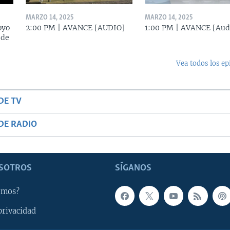
MARZO 14, 2025
MARZO 14, 2025
oyo
2:00 PM | AVANCE [AUDIO]
1:00 PM | AVANCE [Aud
 de
Vea todos los ep
DE TV
DE RADIO
SOTROS
SÍGANOS
omos?
privacidad