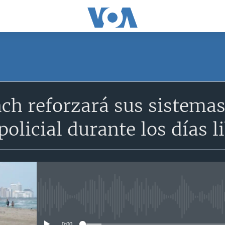
SUSCRÍBETE
h reforzará sus sistemas 
Suscríbase
 policial durante los días 
No media source currently avail
0:00