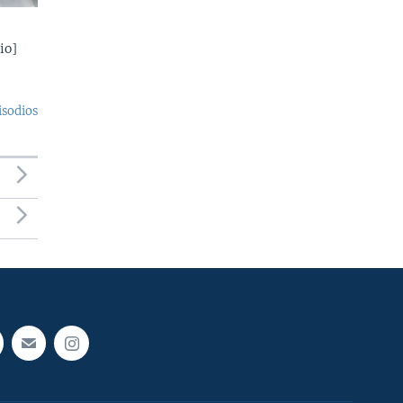
io]
isodios