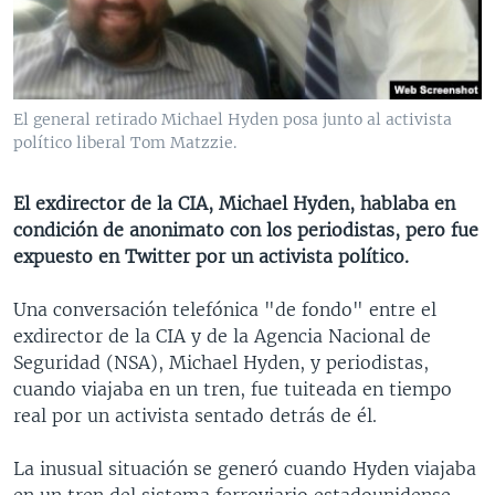
MULTIMEDIA
VENEZUELA
NICARAGUA
ECONOMÍA
PROGRAMAS TV
BRASIL
ENTRETENIMIENTO Y CULTURA
VIDEOS
RADIO
TECNOLOGÍA
FOTOGRAFÍA
EL MUNDO AL DÍA
El general retirado Michael Hyden posa junto al activista
DIRECT
DEPORTES
AUDIOS
FORO INTERAMERICANO
AVANCE INFORMATIVO
político liberal Tom Matzzie.
DOCUMENTALES DE LA VOA
CIENCIA Y SALUD
VISIÓN 360
AUDIONOTICIAS
El exdirector de la CIA, Michael Hyden, hablaba en
LAS CLAVES
BUENOS DÍAS AMÉRICA
condición de anonimato con los periodistas, pero fue
Learning English
expuesto en Twitter por un activista político.
PANORAMA
ESTADOS UNIDOS AL DÍA
SÍGANOS
EL MUNDO AL DÍA [RADIO]
Una conversación telefónica "de fondo" entre el
exdirector de la CIA y de la Agencia Nacional de
FORO [RADIO]
Seguridad (NSA), Michael Hyden, y periodistas,
DEPORTIVO INTERNACIONAL
cuando viajaba en un tren, fue tuiteada en tiempo
Idiomas
real por un activista sentado detrás de él.
NOTA ECONÓMICA
ENTRETENIMIENTO
La inusual situación se generó cuando Hyden viajaba
en un tren del sistema ferroviario estadounidense