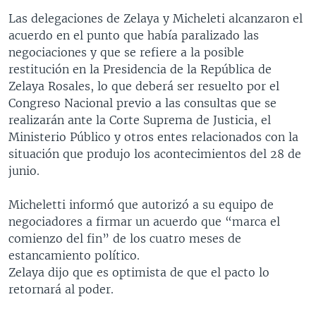
MULTIMEDIA
VENEZUELA
NICARAGUA
ECONOMÍA
Las delegaciones de Zelaya y Micheleti alcanzaron el
acuerdo en el punto que había paralizado las
PROGRAMAS TV
BRASIL
ENTRETENIMIENTO Y CULTURA
VIDEOS
negociaciones y que se refiere a la posible
RADIO
TECNOLOGÍA
FOTOGRAFÍA
EL MUNDO AL DÍA
restitución en la Presidencia de la República de
Zelaya Rosales, lo que deberá ser resuelto por el
DIRECT
DEPORTES
AUDIOS
FORO INTERAMERICANO
AVANCE INFORMATIVO
Congreso Nacional previo a las consultas que se
DOCUMENTALES DE LA VOA
CIENCIA Y SALUD
VISIÓN 360
AUDIONOTICIAS
realizarán ante la Corte Suprema de Justicia, el
Ministerio Público y otros entes relacionados con la
LAS CLAVES
BUENOS DÍAS AMÉRICA
Learning English
situación que produjo los acontecimientos del 28 de
PANORAMA
ESTADOS UNIDOS AL DÍA
junio.
SÍGANOS
EL MUNDO AL DÍA [RADIO]
Micheletti informó que autorizó a su equipo de
FORO [RADIO]
negociadores a firmar un acuerdo que “marca el
comienzo del fin” de los cuatro meses de
DEPORTIVO INTERNACIONAL
estancamiento político.
Idiomas
NOTA ECONÓMICA
Zelaya dijo que es optimista de que el pacto lo
retornará al poder.
ENTRETENIMIENTO