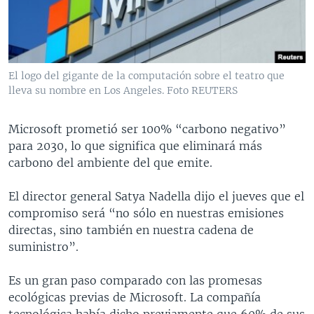
MULTIMEDIA
VENEZUELA
NICARAGUA
ECONOMÍA
PROGRAMAS TV
BRASIL
ENTRETENIMIENTO Y CULTURA
VIDEOS
RADIO
TECNOLOGÍA
FOTOGRAFÍA
EL MUNDO AL DÍA
El logo del gigante de la computación sobre el teatro que
DIRECT
DEPORTES
AUDIOS
FORO INTERAMERICANO
AVANCE INFORMATIVO
lleva su nombre en Los Angeles. Foto REUTERS
DOCUMENTALES DE LA VOA
CIENCIA Y SALUD
VISIÓN 360
AUDIONOTICIAS
Microsoft prometió ser 100% “carbono negativo”
LAS CLAVES
BUENOS DÍAS AMÉRICA
para 2030, lo que significa que eliminará más
Learning English
carbono del ambiente del que emite.
PANORAMA
ESTADOS UNIDOS AL DÍA
SÍGANOS
EL MUNDO AL DÍA [RADIO]
El director general Satya Nadella dijo el jueves que el
compromiso será “no sólo en nuestras emisiones
FORO [RADIO]
directas, sino también en nuestra cadena de
DEPORTIVO INTERNACIONAL
suministro”.
Idiomas
NOTA ECONÓMICA
Es un gran paso comparado con las promesas
ENTRETENIMIENTO
ecológicas previas de Microsoft. La compañía
tecnológica había dicho previamente que 60% de sus