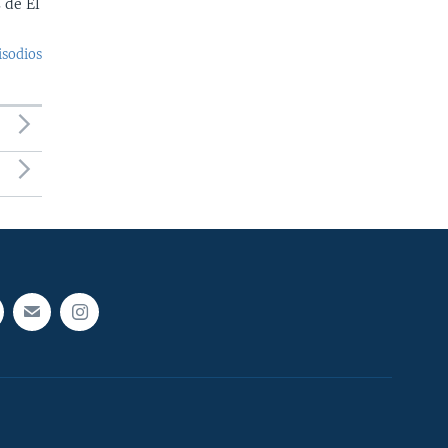
 de El
isodios