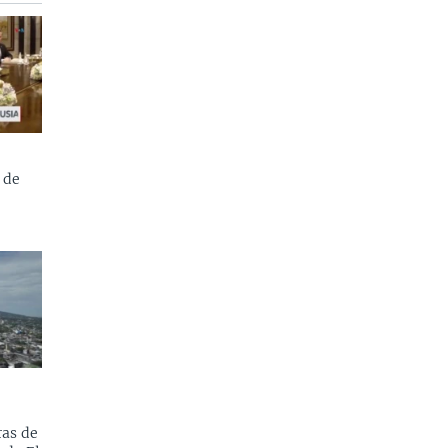
 de
as de