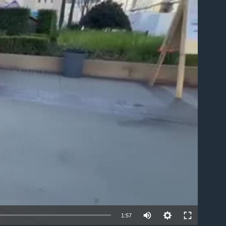
able
Auto
1:57