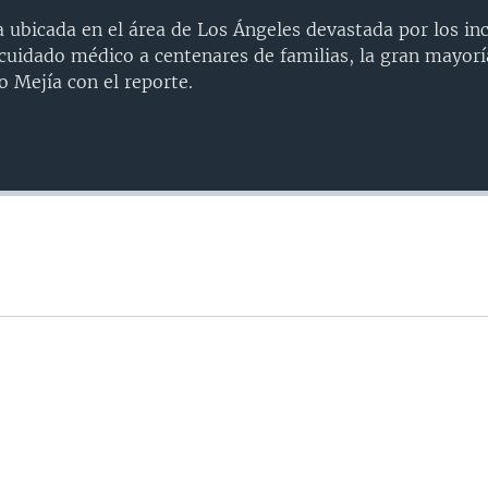
a ubicada en el área de Los Ángeles devastada por los i
 cuidado médico a centenares de familias, la gran mayorí
 Mejía con el reporte.
Auto
240p
360p
720p
1080p