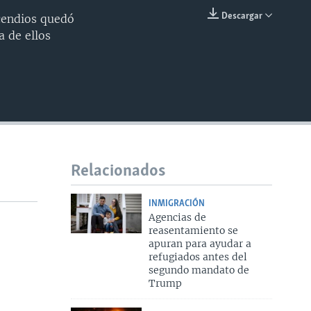
240p
Descargar
ncendios quedó
INSERTAR
a de ellos
360p
480p
720p
1080p
Relacionados
480p
INMIGRACIÓN
Agencias de
reasentamiento se
apuran para ayudar a
refugiados antes del
segundo mandato de
Trump