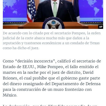
MULTIMEDIA
VENEZUELA
NICARAGUA
ECONOMÍA
PROGRAMAS TV
BRASIL
ENTRETENIMIENTO Y CULTURA
VIDEOS
RADIO
TECNOLOGÍA
FOTOGRAFÍA
EL MUNDO AL DÍA
DIRECT
DEPORTES
AUDIOS
FORO INTERAMERICANO
AVANCE INFORMATIVO
De acuerdo con lo citado por el secretario Pompeo, la orden
judicial de la corte abarca mucho más que daños a la
DOCUMENTALES DE LA VOA
CIENCIA Y SALUD
VISIÓN 360
AUDIONOTICIAS
reputación y trastornos económicos a un condado de Texas
LAS CLAVES
BUENOS DÍAS AMÉRICA
como ha dicho el juez.
Learning English
PANORAMA
ESTADOS UNIDOS AL DÍA
Como “decisión incorrecta”, calificó el secretario de
SÍGANOS
EL MUNDO AL DÍA [RADIO]
Estado de EE.UU., Mike Pompeo, el fallo emitido el
martes en la noche por el juez de distrito, David
FORO [RADIO]
Briones, el cual prohíbe que el gobierno gaste parte
DEPORTIVO INTERNACIONAL
del dinero reasignado del Departamento de Defensa
Idiomas
para la construcción de un muro fronterizo con
NOTA ECONÓMICA
México.
ENTRETENIMIENTO