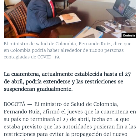
MULTIMEDIA
VENEZUELA
NICARAGUA
ECONOMÍA
PROGRAMAS TV
BRASIL
ENTRETENIMIENTO Y CULTURA
VIDEOS
RADIO
TECNOLOGÍA
FOTOGRAFÍA
EL MUNDO AL DÍA
DIRECT
DEPORTES
AUDIOS
FORO INTERAMERICANO
AVANCE INFORMATIVO
El ministro de salud de Colombia, Fernando Ruiz, dice que
en Colombia podría haber alrededor de 12.000 personas
DOCUMENTALES DE LA VOA
CIENCIA Y SALUD
VISIÓN 360
AUDIONOTICIAS
contagiadas de COVID-19.
LAS CLAVES
BUENOS DÍAS AMÉRICA
Learning English
PANORAMA
ESTADOS UNIDOS AL DÍA
La cuarentena, actualmente establecida hasta el 27
de abril, podría extenderse y las restricciones se
SÍGANOS
EL MUNDO AL DÍA [RADIO]
suspenderan gradualmente.
FORO [RADIO]
BOGOTÁ —
El ministro de Salud de Colombia,
DEPORTIVO INTERNACIONAL
Fernando Ruiz, afirmó el jueves que la cuarentena en
Idiomas
NOTA ECONÓMICA
su país no terminará el 27 de abril, fecha en la que
estaba previsto que las autoridades pusieran fin a las
ENTRETENIMIENTO
restricciones para evitar la propagación del nuevo