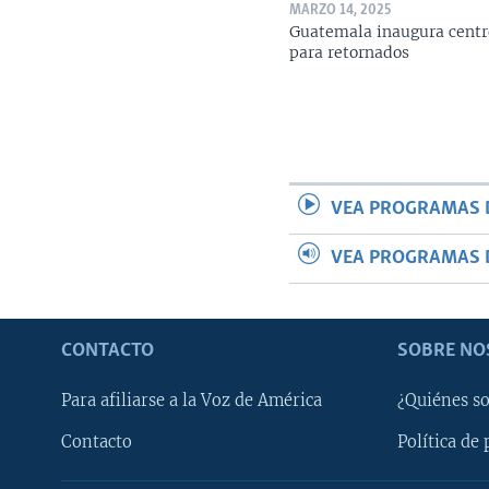
MARZO 14, 2025
Guatemala inaugura centr
para retornados
VEA PROGRAMAS 
VEA PROGRAMAS 
CONTACTO
SOBRE NO
Para afiliarse a la Voz de América
¿Quiénes s
Contacto
Política de 