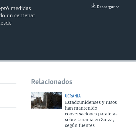
240p
Descargar
optó medidas
INSERTAR
ndo un centenar
360p
desde
480p
720p
1080p
480p
Relacionados
UCRANIA
Estadounidenses y rusos
han mantenido
conversaciones paralelas
sobre Ucrania en Suiza,
según fuentes