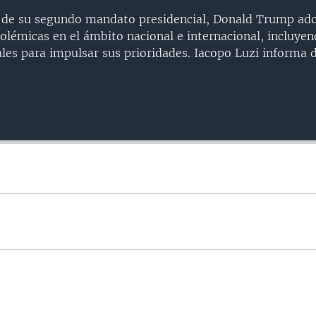
 de su segundo mandato presidencial, Donald Trump ad
olémicas en el ámbito nacional e internacional, incluye
ales para impulsar sus prioridades. Iacopo Luzi informa 
Auto
240p
360p
720p
1080p