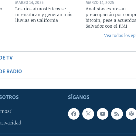
MARZO 14, 2025
MARZO 14, 2025
o
Los ríos atmosféricos se
Analistas expresan
intensifican y generan más
preocupación por compr
lluvias en California
bitcoin, pese a acuerdos
Salvador con el FMI
Vea todos los ep
DE TV
DE RADIO
SOTROS
SÍGANOS
omos?
privacidad