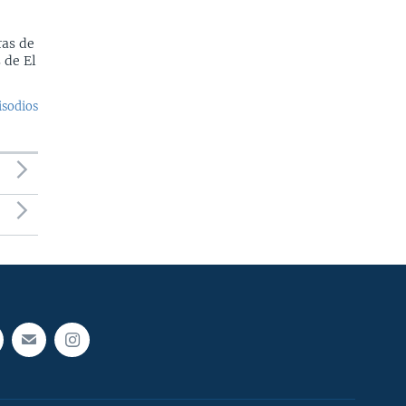
as de
 de El
isodios