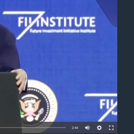
able
Auto
2:44