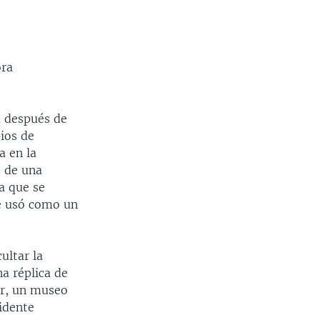
ora
a después de
ios de
a en la
s de una
a que se
se usó como un
ultar la
na réplica de
ir, un museo
sidente