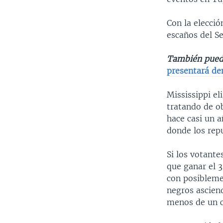
Con la elecció
escaños del S
También pued
presentará d
Mississippi el
tratando de o
hace casi un a
donde los repu
Si los votante
que ganar el 3
con posiblemen
negros asciend
menos de un cu