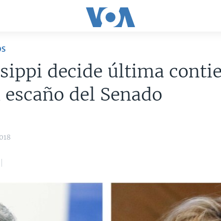
OS
sippi decide última conti
 escaño del Senado
018