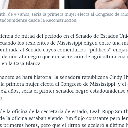
, de 59 años, sería la primera mujer electa al Congreso de Mis
stadounidense desde la Reconstrucción.
tienda de mitad del período en el Senado de Estados Unid
 cuando los residentes de Mississippi eligen entre una m
ombrada al Senado cuyos comentarios "públicos" enoja
n demócrata negro que era secretario de agricultura cuan
 en la Casa Blanca.
manera se hará historia: la senadora republicana Cindy 
 la primera mujer electa al Congreso de Mississippi, y e
 64 años, sería el primer senador negro estadounidense 
n.
e la oficina de la secretaria de estado, Leah Rupp Smith
de la oficina estaban viendo "un flujo constante pero le
s primeras horas, pero que el ritmo se aceleró a última h