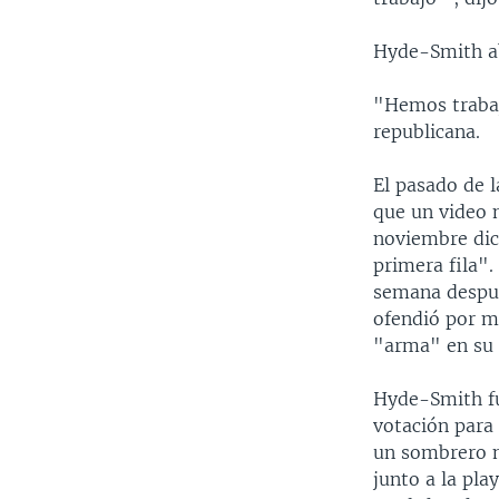
Hyde-Smith abr
"Hemos trabaj
republicana.
El pasado de l
que un video 
noviembre dici
primera fila"
semana despué
ofendió por m
"arma" en su 
Hyde-Smith fu
votación para 
un sombrero m
junto a la pla