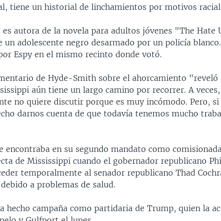
l, tiene un historial de linchamientos por motivos racial
es autora de la novela para adultos jóvenes "The Hate 
de un adolescente negro desarmado por un policía blanco
 por Espy en el mismo recinto donde votó.
omentario de Hyde-Smith sobre el ahorcamiento "reveló
issippi aún tiene un largo camino por recorrer. A veces, 
nte no quiere discutir porque es muy incómodo. Pero, si 
echo darnos cuenta de que todavía tenemos mucho traba
e encontraba en su segundo mandato como comisionada
ecta de Mississippi cuando el gobernador republicano Phi
uceder temporalmente al senador republicano Thad Cochr
l debido a problemas de salud.
a hecho campaña como partidaria de Trump, quien la 
elo y Gulfport el lunes.