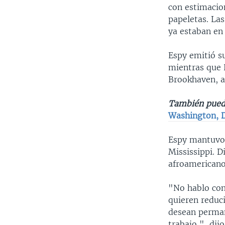
con estimacio
papeletas. Las
ya estaban en 
Espy emitió su
mientras que
Brookhaven, a 
También pued
Washington, D
Espy mantuvo 
Mississippi. 
afroamericano
"No hablo con 
quieren reduci
desean perman
trabajo ", dij