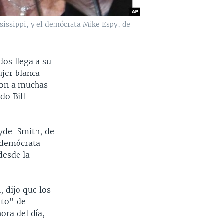
sissippi, y el demócrata Mike Espy, de
os llega a su
ujer blanca
ron a muchas
do Bill
Hyde-Smith, de
l demócrata
desde la
, dijo que los
nto" de
ora del día,