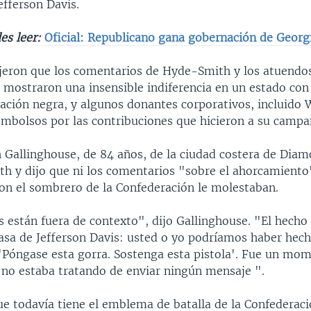
efferson Davis.
es leer:
Oficial: Republicano gana gobernación de Geor
dijeron que los comentarios de Hyde-Smith y los atuendos
 mostraron una insensible indiferencia en un estado con
lación negra, y algunos donantes corporativos, incluido
eembolsos por las contribuciones que hicieron a su campa
h Gallinghouse, de 84 años, de la ciudad costera de Dia
h y dijo que ni los comentarios "sobre el ahorcamiento"
n el sombrero de la Confederación le molestaban.
 están fuera de contexto", dijo Gallinghouse. "El hecho 
 casa de Jefferson Davis: usted o yo podríamos haber hec
: 'Póngase esta gorra. Sostenga esta pistola'. Fue un mo
a no estaba tratando de enviar ningún mensaje ".
ue todavía tiene el emblema de batalla de la Confederaci