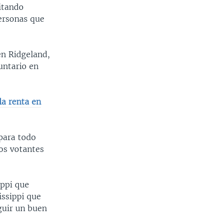
itando
personas que
en Ridgeland,
ntario en
la renta en
para todo
os votantes
ippi que
issippi que
guir un buen