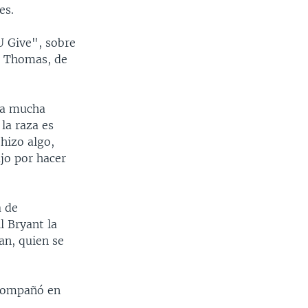
es.
U Give", sobre
. Thomas, de
 a mucha
la raza es
hizo algo,
jo por hacer
 de
l Bryant la
an, quien se
acompañó en