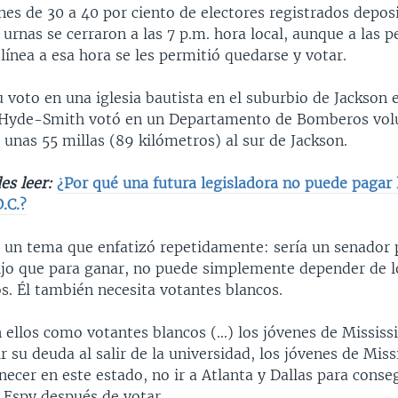
nes de 30 a 40 por ciento de electores registrados depos
 urnas se cerraron a las 7 p.m. hora local, aunque a las 
línea a esa hora se les permitió quedarse y votar.
 voto en una iglesia bautista en el suburbio de Jackson 
 Hyde-Smith votó en un Departamento de Bomberos volu
unas 55 millas (89 kilómetros) al sur de Jackson.
es leer:
¿Por qué una futura legisladora no puede pagar 
.C.?
un tema que enfatizó repetidamente: sería un senador 
Dijo que para ganar, no puede simplemente depender de l
s. Él también necesita votantes blancos.
ellos como votantes blancos (...) los jóvenes de Mississ
r su deuda al salir de la universidad, los jóvenes de Miss
ecer en este estado, no ir a Atlanta y Dallas para conse
o Espy después de votar.