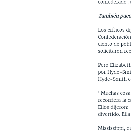
confederado J
También pued
Los críticos 
Confederación
ciento de pob
solicitaron r
Pero Elizabet
por Hyde-Smit
Hyde-Smith co
"Muchas cosas
recorriera la
Ellos dijeron
divertido. Ell
Mississippi, q