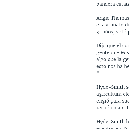
bandera estata
Angie Thomas 
el asesinato 
31 años, votó
Dijo que el c
gente que Miss
algo que la ge
esto nos ha h
".
Hyde-Smith s
agricultura el
eligió para s
retiró en abri
Hyde-Smith h
eventos en Tup