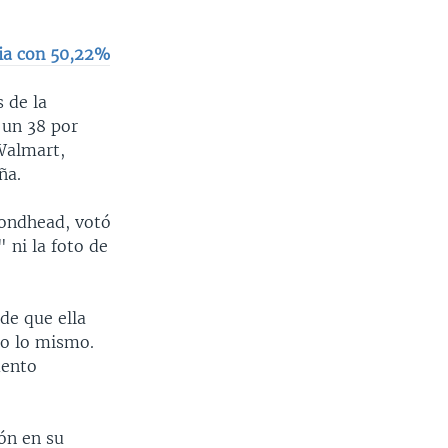
gia con 50,22%
 de la
 un 38 por
 Walmart,
ña.
mondhead, votó
 ni la foto de
de que ella
ho lo mismo.
mento
ón en su