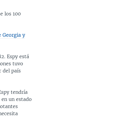
e los 100
 Georgia y
82. Espy está
Jones tuvo
 del país
Espy tendría
l en un estado
votantes
necesita