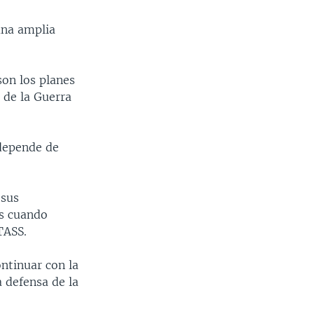
una amplia
son los planes
 de la Guerra
 depende de
 sus
es cuando
TASS.
ontinuar con la
a defensa de la