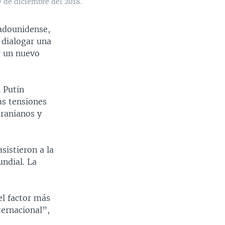
7 de diciembre del 2018.
tadounidense,
 dialogar una
r un nuevo
 Putin
as tensiones
cranianos y
istieron a la
ndial. La
el factor más
ternacional”,