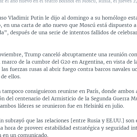
r el año nuevo en el teatro Bolshoi en Moscú, Rusia, el jueves 2
ruso Vladimir Putin le dijo al domingo a su homólogo es
 en una carta de año nuevo que Moscú está dispuesto a
a”, después de una serie de intentos fallidos de celebra
noviembre, Trump canceló abruptamente una reunión con
l marco de la cumbre del G20 en Argentina, en vista de l
las fuerzas rusas al abrir fuego contra barcos navales u
de ellos.
 tampoco consiguieron reunirse en París, donde ambos as
 del centenario del Armisticio de la Segunda Guerra Mu
ambos líderes se reunieron fue en Helsinki en julio.
n subrayó que las relaciones [entre Rusia y EE.UU.] son 
a hora de proveer estabilidad estratégica y seguridad in
in en un comunicado.