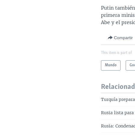
Putin también 
primera minis
Abe y el presi
Compartir
This item is part of
Mundo
Goo
Relaciona
Turquía prepara
Rusia lista par
Rusia: Condenado