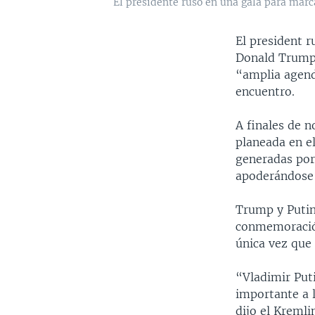
El presidente ruso en una gala para marca
El president 
Donald Trump,
“amplia agend
encuentro.
A finales de 
planeada en e
generadas por 
apoderándose 
Trump y Putin
conmemoración
única vez que 
“Vladimir Puti
importante a l
dijo el Kreml