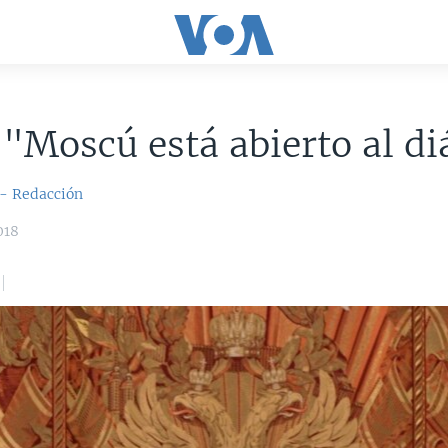
 "Moscú está abierto al d
 - Redacción
018