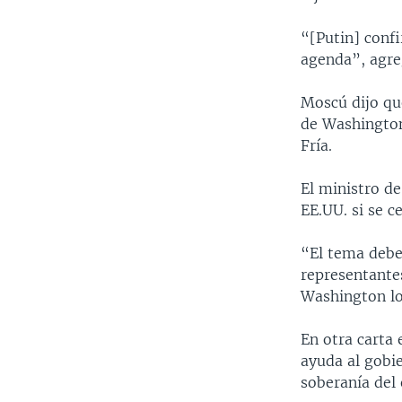
“[Putin] conf
agenda”, agre
Moscú dijo que
de Washington
Fría.
El ministro de
EE.UU. si se c
“El tema debe
representante
Washington lo
En otra carta 
ayuda al gobie
soberanía del 