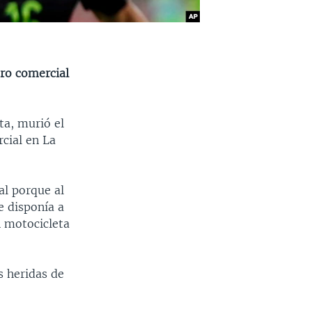
tro comercial
ta, murió el
rcial en La
al porque al
e disponía a
n motocicleta
s heridas de