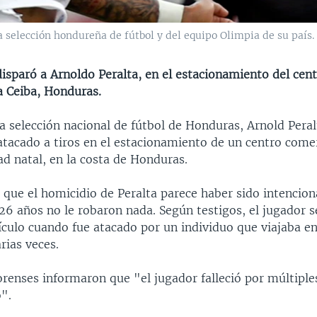
a selección hondureña de fútbol y del equipo Olimpia de su país.
isparó a Arnoldo Peralta, en el estacionamiento del cen
a Ceiba, Honduras.
la selección nacional de fútbol de Honduras, Arnold Peral
 atacado a tiros en el estacionamiento de un centro come
ad natal, en la costa de Honduras.
e que el homicidio de Peralta parece haber sido intencion
26 años no le robaron nada. Según testigos, el jugador s
ículo cuando fue atacado por un individuo que viajaba e
arias veces.
renses informaron que "el jugador falleció por múltiple
".