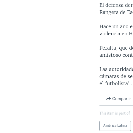
El defensa der
Rangers de Esc
Hace un año el
violencia en 
Peralta, que d
amistoso cont
Las autoridade
cámaras de se
el futbolista".
Compartir
This item is part of
América Latina