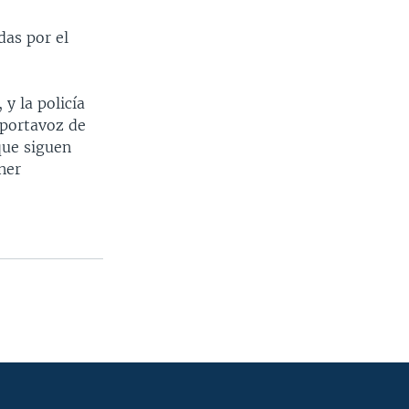
das por el
y la policía
 portavoz de
que siguen
ner