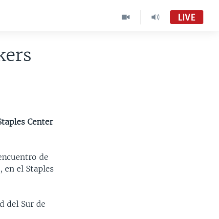
LIVE
kers
Staples Center
 encuentro de
 en el Staples
d del Sur de