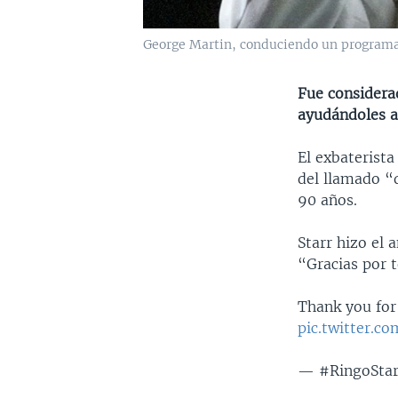
George Martin, conduciendo un programa 
Fue considera
ayudándoles a
El exbaterista
del llamado “q
90 años.
Starr hizo el 
“Gracias por 
Thank you for
pic.twitter.
— #RingoStar