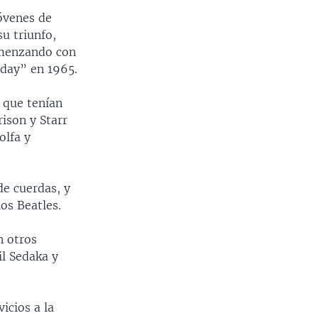
jóvenes de
u triunfo,
omenzando con
rday” en 1965.
 que tenían
ison y Starr
olfa y
de cuerdas, y
os Beatles.
n otros
il Sedaka y
vicios a la