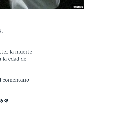
s,
tter la muerte
a la edad de
el comentario
🌟💖