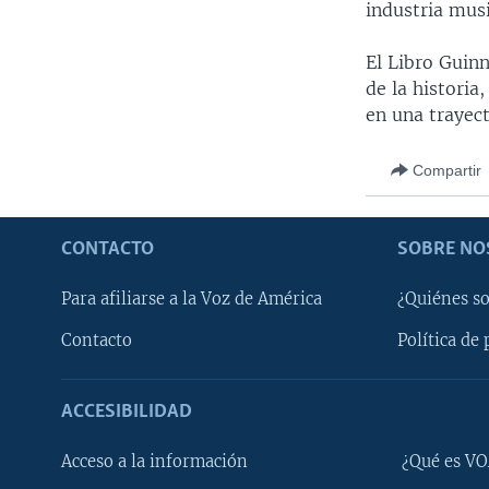
industria musi
El Libro Guin
de la historia
en una trayect
Compartir
CONTACTO
SOBRE NO
Para afiliarse a la Voz de América
¿Quiénes s
Contacto
Política de 
ACCESIBILIDAD
Learning English
Acceso a la información
¿Qué es VO
SÍGANOS