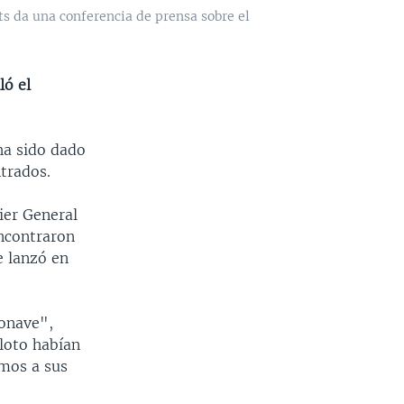
s da una conferencia de prensa sobre el
ló el
 ha sido dado
trados.
ier General
encontraron
e lanzó en
ronave",
iloto habían
emos a sus