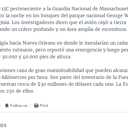
-15C perteneciente a la Guardia Nacional de Massachusett
por la noche en los bosques del parque nacional George 
ginia. Los investigadores dicen que el avión cayó a tierra
jando un cráter profundo y un área amplia de escombros.
rigía hacia Nueva Orleans en donde le instalarían un rad
ento rutinario, pero reportó una emergencia y luego per
 30.000 y 40.000 pies de altura.
aviones caza de gran maniobrabilidad que pueden alcanz
 kilómetros por hora. Son parte del inventario de la Fue
cuestan cerca de $30 millones de dólares cada uno. La F
s 250 de ellos.
Follow us
Print
dos