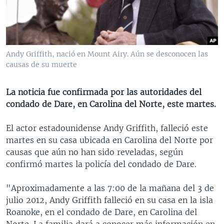
MULTIMEDIA
VENEZUELA
NICARAGUA
ECONOMÍA
PROGRAMAS TV
BRASIL
ENTRETENIMIENTO Y CULTURA
VIDEOS
RADIO
TECNOLOGÍA
FOTOGRAFÍA
EL MUNDO AL DÍA
Andy Griffith, nació en Mount Airy. Aún se desconocen las
DIRECT
DEPORTES
AUDIOS
FORO INTERAMERICANO
AVANCE INFORMATIVO
causas de su muerte
DOCUMENTALES DE LA VOA
CIENCIA Y SALUD
VISIÓN 360
AUDIONOTICIAS
La noticia fue confirmada por las autoridades del
LAS CLAVES
BUENOS DÍAS AMÉRICA
condado de Dare, en Carolina del Norte, este martes.
Learning English
PANORAMA
ESTADOS UNIDOS AL DÍA
El actor estadounidense Andy Griffith, falleció este
SÍGANOS
EL MUNDO AL DÍA [RADIO]
martes en su casa ubicada en Carolina del Norte por
causas que aún no han sido reveladas, según
FORO [RADIO]
confirmó martes la policía del condado de Dare.
DEPORTIVO INTERNACIONAL
Idiomas
"Aproximadamente a las 7:00 de la mañana del 3 de
NOTA ECONÓMICA
julio 2012, Andy Griffith falleció en su casa en la isla
ENTRETENIMIENTO
Roanoke, en el condado de Dare, en Carolina del
Norte. La familia dará a conocer más información en