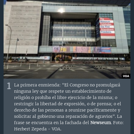
MULTIMEDIA
VENEZUELA
NICARAGUA
ECONOMÍA
PROGRAMAS TV
BRASIL
ENTRETENIMIENTO Y CULTURA
VIDEOS
RADIO
TECNOLOGÍA
FOTOGRAFÍA
EL MUNDO AL DÍA
DIRECT
DEPORTES
AUDIOS
FORO INTERAMERICANO
AVANCE INFORMATIVO
DOCUMENTALES DE LA VOA
CIENCIA Y SALUD
VISIÓN 360
AUDIONOTICIAS
LAS CLAVES
BUENOS DÍAS AMÉRICA
Learning English
PANORAMA
ESTADOS UNIDOS AL DÍA
SÍGANOS
EL MUNDO AL DÍA [RADIO]
1
La primera enmienda: "El Congreso no promulgará
ninguna ley que respete un establecimiento de
FORO [RADIO]
religión o prohíba el libre ejercicio de la misma; o
DEPORTIVO INTERNACIONAL
restringir la libertad de expresión, o de prensa; o el
Idiomas
derecho de las personas a reunirse pacíficamente y
NOTA ECONÓMICA
solicitar al gobierno una reparación de agravios". La
frase se encuentra en la fachada del
Newseum
. Foto:
ENTRETENIMIENTO
Herbert Zepeda - VOA.