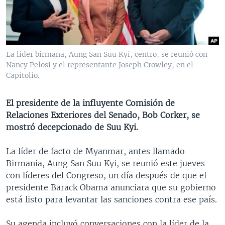
MULTIMEDIA
VENEZUELA
NICARAGUA
ECONOMÍA
PROGRAMAS TV
BRASIL
ENTRETENIMIENTO Y CULTURA
VIDEOS
RADIO
TECNOLOGÍA
FOTOGRAFÍA
EL MUNDO AL DÍA
La líder birmana, Aung San Suu Kyi, centro, se reunió con
DIRECT
DEPORTES
AUDIOS
FORO INTERAMERICANO
AVANCE INFORMATIVO
Nancy Pelosi y el representante Joseph Crowley, en el
Capitolio.
DOCUMENTALES DE LA VOA
CIENCIA Y SALUD
VISIÓN 360
AUDIONOTICIAS
LAS CLAVES
BUENOS DÍAS AMÉRICA
El presidente de la influyente Comisión de
Learning English
Relaciones Exteriores del Senado, Bob Corker, se
PANORAMA
ESTADOS UNIDOS AL DÍA
mostró decepcionado de Suu Kyi.
SÍGANOS
EL MUNDO AL DÍA [RADIO]
La líder de facto de Myanmar, antes llamado
FORO [RADIO]
Birmania, Aung San Suu Kyi, se reunió este jueves
DEPORTIVO INTERNACIONAL
con líderes del Congreso, un día después de que el
Idiomas
presidente Barack Obama anunciara que su gobierno
NOTA ECONÓMICA
está listo para levantar las sanciones contra ese país.
ENTRETENIMIENTO
Su agenda incluyó conversaciones con la líder de la