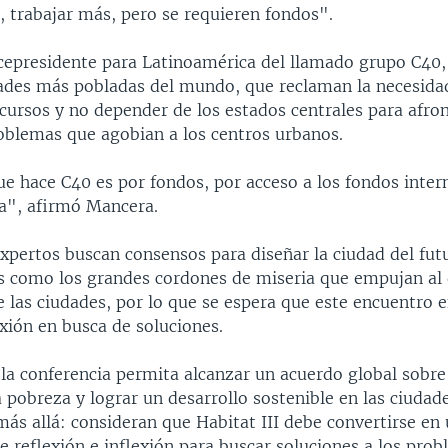
, trabajar más, pero se requieren fondos".
cepresidente para Latinoamérica del llamado grupo C40,
dades más pobladas del mundo, que reclaman la necesida
cursos y no depender de los estados centrales para afron
roblemas que agobian a los centros urbanos.
ue hace C40 es por fondos, por acceso a los fondos inter
a", afirmó Mancera.
xpertos buscan consensos para diseñar la ciudad del futu
s como los grandes cordones de miseria que empujan al
 las ciudades, por lo que se espera que este encuentro e
xión en busca de soluciones.
 la conferencia permita alcanzar un acuerdo global sob
a pobreza y lograr un desarrollo sostenible en las ciudade
ás allá: consideran que Habitat III debe convertirse en
 reflexión e inflexión para buscar soluciones a los pro