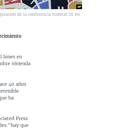
uración de la conferencia Habitat III en
recimiento
l lunes en
sobre vivienda
hace 40 años
detenible
que ha
ciated Press
ades "hay que