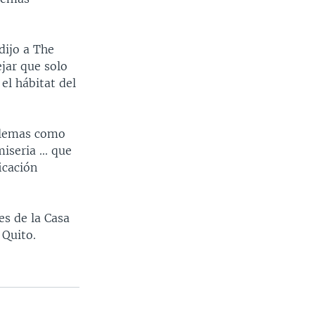
dijo a The
jar que solo
el hábitat del
oblemas como
iseria ... que
icación
es de la Casa
 Quito.