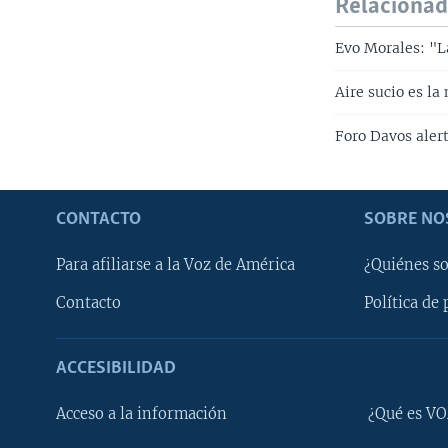
Relaciona
Evo Morales: "La
Aire sucio es l
Foro Davos aler
CONTACTO
SOBRE NO
Para afiliarse a la Voz de América
¿Quiénes s
Contacto
Política de 
ACCESIBILIDAD
Learning English
Acceso a la información
¿Qué es VO
SÍGANOS