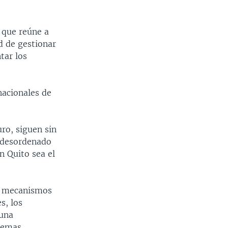
 que reúne a
d de gestionar
tar los
nacionales de
ro, siguen sin
 desordenado
n Quito sea el
re mecanismos
s, los
 una
blemas