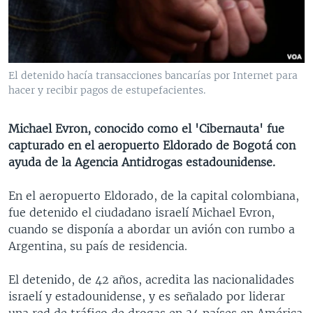
MULTIMEDIA
VENEZUELA
NICARAGUA
ECONOMÍA
PROGRAMAS TV
BRASIL
ENTRETENIMIENTO Y CULTURA
VIDEOS
RADIO
TECNOLOGÍA
FOTOGRAFÍA
EL MUNDO AL DÍA
El detenido hacía transacciones bancarías por Internet para
DIRECT
DEPORTES
AUDIOS
FORO INTERAMERICANO
AVANCE INFORMATIVO
hacer y recibir pagos de estupefacientes.
DOCUMENTALES DE LA VOA
CIENCIA Y SALUD
VISIÓN 360
AUDIONOTICIAS
Michael Evron, conocido como el 'Cibernauta' fue
LAS CLAVES
BUENOS DÍAS AMÉRICA
capturado en el aeropuerto Eldorado de Bogotá con
Learning English
ayuda de la Agencia Antidrogas estadounidense.
PANORAMA
ESTADOS UNIDOS AL DÍA
SÍGANOS
EL MUNDO AL DÍA [RADIO]
En el aeropuerto Eldorado, de la capital colombiana,
fue detenido el ciudadano israelí Michael Evron,
FORO [RADIO]
cuando se disponía a abordar un avión con rumbo a
DEPORTIVO INTERNACIONAL
Argentina, su país de residencia.
Idiomas
NOTA ECONÓMICA
El detenido, de 42 años, acredita las nacionalidades
ENTRETENIMIENTO
israelí y estadounidense, y es señalado por liderar
una red de tráfico de drogas en 34 países en América