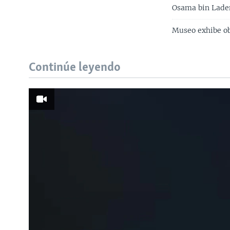
Osama bin Laden
Museo exhibe ob
Continúe leyendo