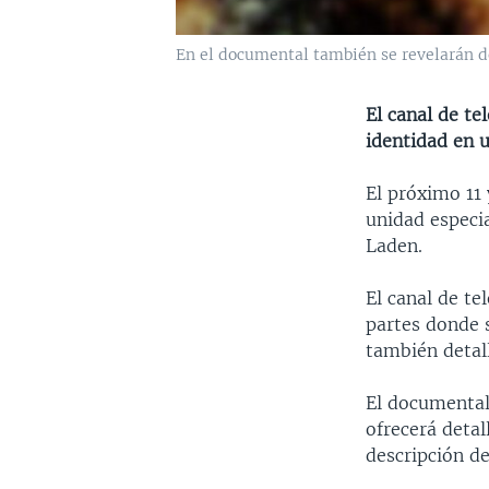
En el documental también se revelarán d
El canal de t
identidad en 
El próximo 11 
unidad especi
Laden.
El canal de t
partes donde s
también detal
El documental
ofrecerá detal
descripción d