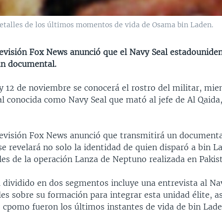
etalles de los últimos momentos de vida de Osama bin Laden.
elevisión Fox News anunció que el Navy Seal estadouniden
un documental.
y 12 de noviembre se conocerá el rostro del militar, mie
al conocida como Navy Seal que mató al jefe de Al Qaida
elevisión Fox News anunció que transmitirá un documenta
e revelará no solo la identidad de quien disparó a bin L
les de la operación Lanza de Neptuno realizada en Pakist
 dividido en dos segmentos incluye una entrevista al Na
les sobre su formación para integrar esta unidad élite, a
e cpomo fueron los últimos instantes de vida de bin Lade