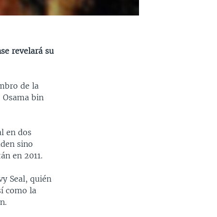
se revelará su
mbro de la
, Osama bin
l en dos
aden sino
án en 2011.
vy Seal, quién
sí como la
n.