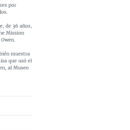
ares por
los.
e, de 36 años,
the Mission
k Owen.
bién muestra
isa que usó el
den, al Museo