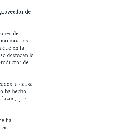
 proveedor de
lones de
oporcionados
 que en la
 se destacan la
productor de
cados, a causa
no ha hecho
 lazos, que
se ha
inas