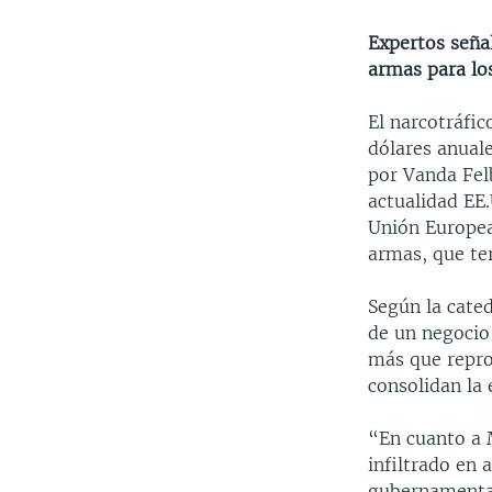
Expertos señal
armas para los
El narcotráfic
dólares anuale
por Vanda Felb
actualidad EE.
Unión Europea
armas, que te
Según la cate
de un negocio 
más que repro
consolidan la
“En cuanto a M
infiltrado en 
gubernamental