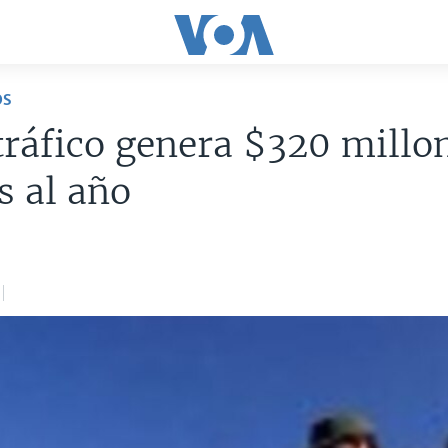
OS
ráfico genera $320 millo
s al año