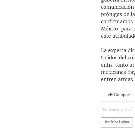
comunicación 
prófugas de la
confirmamos e
México, para i
este atribulad
La experta dic
Unidos del co
entra tanto a
mexicanas hay
entren armas 
Compartir
This item is part of
América Latina