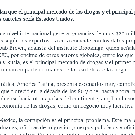
an que el principal mercado de las drogas y el principal
 carteles sería Estados Unidos.
o a nivel internacional genera ganancias de unos 320 mil
s según los expertos. La cifra coincide con los datos pr
ab Brown, analista del instituto Brookings, quien señala
UU., por encima de otros actores globales, entre los que
 y Rusia, es el principal mercado de drogas y el primer 
rminan en parte en manos de los carteles de la droga.
drática, América Latina, presenta escenarios muy compli
que floreció en la década de los 80 y que, hasta ahora, 
ducirse hacia otros países del continente, ampliando sus
 economía de las drogas, como un negocio muy lucrativa.
éxico, la corrupción es el principal problema. Este mal 
aduanas, oficinas de migración, cuerpos policíacos y ofic
es, ente otros. Cuando nos enteramos en los medios de