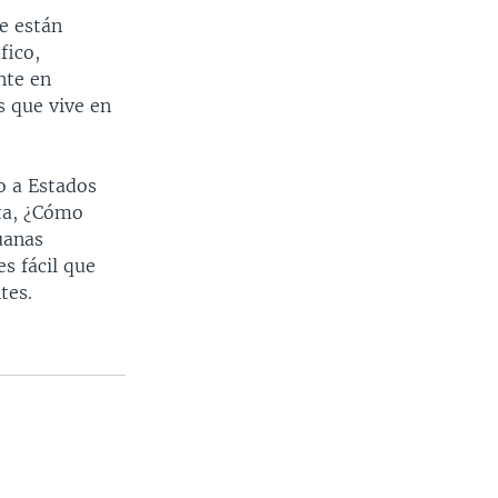
e están
fico,
nte en
s que vive en
o a Estados
ta, ¿Cómo
uanas
s fácil que
tes.