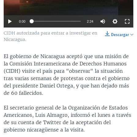
MULTIMEDIA
VENEZUELA
NICARAGUA
ECONOMÍA
PROGRAMAS TV
BRASIL
ENTRETENIMIENTO Y CULTURA
VIDEOS
0:00
2:24
RADIO
TECNOLOGÍA
FOTOGRAFÍA
EL MUNDO AL DÍA
CIDH autorizada para entrar a investigar en
Descargar
DIRECT
DEPORTES
AUDIOS
FORO INTERAMERICANO
AVANCE INFORMATIVO
Nicaragua.
DOCUMENTALES DE LA VOA
CIENCIA Y SALUD
VISIÓN 360
AUDIONOTICIAS
El gobierno de Nicaragua aceptó que una misión de
LAS CLAVES
BUENOS DÍAS AMÉRICA
la Comisión Interamericana de Derechos Humanos
Learning English
(CIDH) visite el país para "observar" la situación
PANORAMA
ESTADOS UNIDOS AL DÍA
tras varias semanas de protestas contra el gobierno
SÍGANOS
EL MUNDO AL DÍA [RADIO]
del presidente Daniel Ortega, y que han dejado más
de 60 fallecidos.
FORO [RADIO]
DEPORTIVO INTERNACIONAL
El secretario general de la Organización de Estados
Idiomas
Americanos, Luis Almagro, informó el lunes a través
NOTA ECONÓMICA
de su cuenta de Twitter de la aceptación del
ENTRETENIMIENTO
gobierno nicaragüense a la visita.