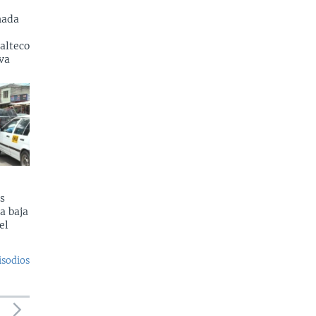
nada
alteco
va
s
a baja
el
isodios