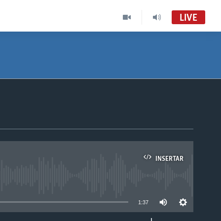
LIVE
INSERTAR
able
1:37