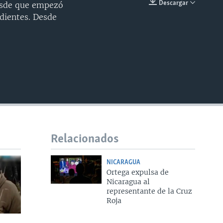
Descargar
esde que empezó
INSERTAR
dientes. Desde
Relacionados
NICARAGUA
Ortega expulsa de
Nicaragua al
representante de la Cruz
Roja