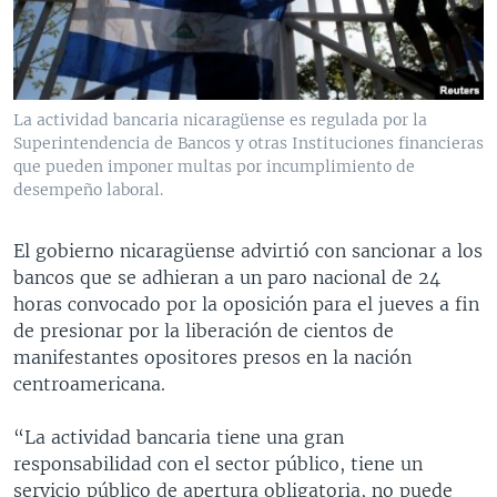
MULTIMEDIA
VENEZUELA
NICARAGUA
ECONOMÍA
PROGRAMAS TV
BRASIL
ENTRETENIMIENTO Y CULTURA
VIDEOS
RADIO
TECNOLOGÍA
FOTOGRAFÍA
EL MUNDO AL DÍA
La actividad bancaria nicaragüense es regulada por la
DIRECT
DEPORTES
AUDIOS
FORO INTERAMERICANO
AVANCE INFORMATIVO
Superintendencia de Bancos y otras Instituciones financieras
que pueden imponer multas por incumplimiento de
DOCUMENTALES DE LA VOA
CIENCIA Y SALUD
VISIÓN 360
AUDIONOTICIAS
desempeño laboral.
LAS CLAVES
BUENOS DÍAS AMÉRICA
Learning English
El gobierno nicaragüense advirtió con sancionar a los
PANORAMA
ESTADOS UNIDOS AL DÍA
bancos que se adhieran a un paro nacional de 24
SÍGANOS
EL MUNDO AL DÍA [RADIO]
horas convocado por la oposición para el jueves a fin
de presionar por la liberación de cientos de
FORO [RADIO]
manifestantes opositores presos en la nación
DEPORTIVO INTERNACIONAL
centroamericana.
Idiomas
NOTA ECONÓMICA
“La actividad bancaria tiene una gran
ENTRETENIMIENTO
responsabilidad con el sector público, tiene un
servicio público de apertura obligatoria, no puede