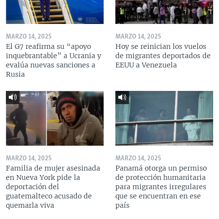
MARZO 14, 2025
MARZO 14, 2025
El G7 reafirma su “apoyo
Hoy se reinician los vuelos
inquebrantable” a Ucrania y
de migrantes deportados de
evalúa nuevas sanciones a
EEUU a Venezuela
Rusia
MARZO 14, 2025
MARZO 14, 2025
Familia de mujer asesinada
Panamá otorga un permiso
en Nueva York pide la
de protección humanitaria
deportación del
para migrantes irregulares
guatemalteco acusado de
que se encuentran en ese
quemarla viva
país