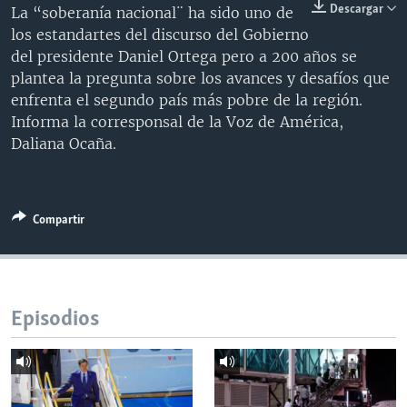
Descargar
La “soberanía nacional¨ ha sido uno de
MULTIMEDIA
VENEZUELA
NICARAGUA
ECONOMÍA
los estandartes del discurso del Gobierno
PROGRAMAS TV
BRASIL
ENTRETENIMIENTO Y CULTURA
VIDEOS
del presidente Daniel Ortega pero a 200 años se
plantea la pregunta sobre los avances y desafíos que
RADIO
TECNOLOGÍA
FOTOGRAFÍA
EL MUNDO AL DÍA
enfrenta el segundo país más pobre de la región.
DIRECT
DEPORTES
AUDIOS
FORO INTERAMERICANO
AVANCE INFORMATIVO
Informa la corresponsal de la Voz de América,
Daliana Ocaña.
DOCUMENTALES DE LA VOA
CIENCIA Y SALUD
VISIÓN 360
AUDIONOTICIAS
LAS CLAVES
BUENOS DÍAS AMÉRICA
Learning English
PANORAMA
ESTADOS UNIDOS AL DÍA
Compartir
SÍGANOS
EL MUNDO AL DÍA [RADIO]
FORO [RADIO]
DEPORTIVO INTERNACIONAL
Episodios
Idiomas
NOTA ECONÓMICA
ENTRETENIMIENTO