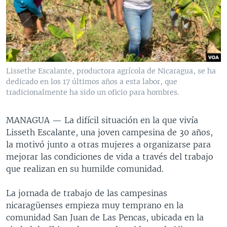
MULTIMEDIA
VENEZUELA
NICARAGUA
ECONOMÍA
PROGRAMAS TV
BRASIL
ENTRETENIMIENTO Y CULTURA
VIDEOS
RADIO
TECNOLOGÍA
FOTOGRAFÍA
EL MUNDO AL DÍA
DIRECT
DEPORTES
AUDIOS
FORO INTERAMERICANO
AVANCE INFORMATIVO
Lissethe Escalante, productora agrícola de Nicaragua, se ha
dedicado en los 17 últimos años a esta labor, que
DOCUMENTALES DE LA VOA
CIENCIA Y SALUD
VISIÓN 360
AUDIONOTICIAS
tradicionalmente ha sido un oficio para hombres.
LAS CLAVES
BUENOS DÍAS AMÉRICA
Learning English
PANORAMA
ESTADOS UNIDOS AL DÍA
MANAGUA —
La difícil situación en la que vivía
Lisseth Escalante, una joven campesina de 30 años,
SÍGANOS
EL MUNDO AL DÍA [RADIO]
la motivó junto a otras mujeres a organizarse para
FORO [RADIO]
mejorar las condiciones de vida a través del trabajo
que realizan en su humilde comunidad.
DEPORTIVO INTERNACIONAL
Idiomas
NOTA ECONÓMICA
La jornada de trabajo de las campesinas
nicaragüenses empieza muy temprano en la
ENTRETENIMIENTO
comunidad San Juan de Las Pencas, ubicada en la