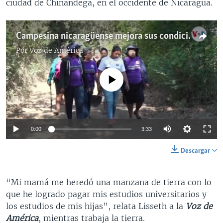
ciudad de Chinandega, en el occidente de Nicaragua.
Campesina nicaragüense mejora sus condiciones desde la agricultura
Por
Voz de América
No media source currently available
0:00
3:33
Descargar
“Mi mamá me heredó una manzana de tierra con lo
que he logrado pagar mis estudios universitarios y
los estudios de mis hijas”, relata Lisseth a la
Voz de
América
, mientras trabaja la tierra.