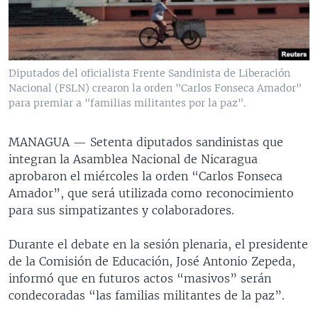
MULTIMEDIA
VENEZUELA
NICARAGUA
ECONOMÍA
PROGRAMAS TV
BRASIL
ENTRETENIMIENTO Y CULTURA
VIDEOS
RADIO
TECNOLOGÍA
FOTOGRAFÍA
EL MUNDO AL DÍA
Diputados del oficialista Frente Sandinista de Liberación
Nacional (FSLN) crearon la orden "Carlos Fonseca Amador"
DIRECT
DEPORTES
AUDIOS
FORO INTERAMERICANO
AVANCE INFORMATIVO
para premiar a "familias militantes por la paz".
DOCUMENTALES DE LA VOA
CIENCIA Y SALUD
VISIÓN 360
AUDIONOTICIAS
LAS CLAVES
BUENOS DÍAS AMÉRICA
MANAGUA —
Setenta diputados sandinistas que
Learning English
integran la Asamblea Nacional de Nicaragua
PANORAMA
ESTADOS UNIDOS AL DÍA
aprobaron el miércoles la orden “Carlos Fonseca
SÍGANOS
EL MUNDO AL DÍA [RADIO]
Amador”, que será utilizada como reconocimiento
para sus simpatizantes y colaboradores.
FORO [RADIO]
DEPORTIVO INTERNACIONAL
Durante el debate en la sesión plenaria, el presidente
Idiomas
de la Comisión de Educación, José Antonio Zepeda,
NOTA ECONÓMICA
informó que en futuros actos “masivos” serán
ENTRETENIMIENTO
condecoradas “las familias militantes de la paz”.