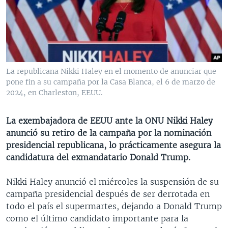
MULTIMEDIA
VENEZUELA
NICARAGUA
ECONOMÍA
PROGRAMAS TV
BRASIL
ENTRETENIMIENTO Y CULTURA
VIDEOS
RADIO
TECNOLOGÍA
FOTOGRAFÍA
EL MUNDO AL DÍA
DIRECT
DEPORTES
AUDIOS
FORO INTERAMERICANO
AVANCE INFORMATIVO
La republicana Nikki Haley en el momento de anunciar que
pone fin a su campaña por la Casa Blanca, el 6 de marzo de
DOCUMENTALES DE LA VOA
CIENCIA Y SALUD
VISIÓN 360
AUDIONOTICIAS
2024, en Charleston, EEUU.
LAS CLAVES
BUENOS DÍAS AMÉRICA
Learning English
PANORAMA
ESTADOS UNIDOS AL DÍA
La exembajadora de EEUU ante la ONU Nikki Haley
anunció su retiro de la campaña por la nominación
SÍGANOS
EL MUNDO AL DÍA [RADIO]
presidencial republicana, lo prácticamente asegura la
FORO [RADIO]
candidatura del exmandatario Donald Trump.
DEPORTIVO INTERNACIONAL
Nikki Haley anunció el miércoles la suspensión de su
Idiomas
NOTA ECONÓMICA
campaña presidencial después de ser derrotada en
todo el país el supermartes, dejando a Donald Trump
ENTRETENIMIENTO
como el último candidato importante para la