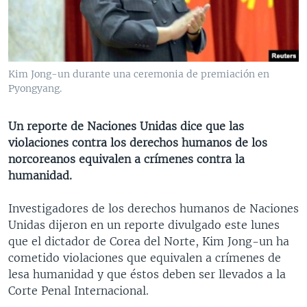
MULTIMEDIA
VENEZUELA
NICARAGUA
ECONOMÍA
PROGRAMAS TV
BRASIL
ENTRETENIMIENTO Y CULTURA
VIDEOS
RADIO
TECNOLOGÍA
FOTOGRAFÍA
EL MUNDO AL DÍA
Kim Jong-un durante una ceremonia de premiación en
DIRECT
DEPORTES
AUDIOS
FORO INTERAMERICANO
AVANCE INFORMATIVO
Pyongyang.
DOCUMENTALES DE LA VOA
CIENCIA Y SALUD
VISIÓN 360
AUDIONOTICIAS
Un reporte de Naciones Unidas dice que las
LAS CLAVES
BUENOS DÍAS AMÉRICA
violaciones contra los derechos humanos de los
Learning English
norcoreanos equivalen a crímenes contra la
PANORAMA
ESTADOS UNIDOS AL DÍA
humanidad.
SÍGANOS
EL MUNDO AL DÍA [RADIO]
Investigadores de los derechos humanos de Naciones
FORO [RADIO]
Unidas dijeron en un reporte divulgado este lunes
DEPORTIVO INTERNACIONAL
que el dictador de Corea del Norte, Kim Jong-un ha
Idiomas
cometido violaciones que equivalen a crímenes de
NOTA ECONÓMICA
lesa humanidad y que éstos deben ser llevados a la
ENTRETENIMIENTO
Corte Penal Internacional.