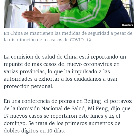
MULTIMEDIA
VENEZUELA
NICARAGUA
ECONOMÍA
PROGRAMAS TV
BRASIL
ENTRETENIMIENTO Y CULTURA
VIDEOS
RADIO
TECNOLOGÍA
FOTOGRAFÍA
EL MUNDO AL DÍA
En China se mantienen las medidas de seguridad a pesar de
DIRECT
DEPORTES
AUDIOS
FORO INTERAMERICANO
AVANCE INFORMATIVO
la disminución de los casos de COVID-19.
DOCUMENTALES DE LA VOA
CIENCIA Y SALUD
VISIÓN 360
AUDIONOTICIAS
La comisión de salud de China está reportando un
LAS CLAVES
BUENOS DÍAS AMÉRICA
repunte de más casos del nuevo coronavirus en
Learning English
varias provincias, lo que ha impulsado a las
PANORAMA
ESTADOS UNIDOS AL DÍA
autoridades a exhortar a los ciudadanos a usar
SÍGANOS
EL MUNDO AL DÍA [RADIO]
protección personal.
FORO [RADIO]
En una conferencia de prensa en Beijing, el portavoz
DEPORTIVO INTERNACIONAL
de la Comisión Nacional de Salud, Mi Feng, dijo que
Idiomas
17 nuevos casos se reportaron este lunes y 14 el
NOTA ECONÓMICA
domingo. Se trata de los primeros aumentos de
ENTRETENIMIENTO
dobles dígitos en 10 días.