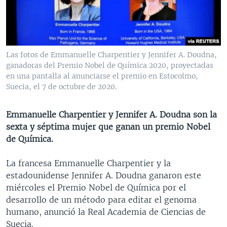
MULTIMEDIA
VENEZUELA
NICARAGUA
ECONOMÍA
PROGRAMAS TV
BRASIL
ENTRETENIMIENTO Y CULTURA
VIDEOS
RADIO
TECNOLOGÍA
FOTOGRAFÍA
EL MUNDO AL DÍA
Las fotos de Emmanuelle Charpentier y Jennifer A. Doudna,
DIRECT
DEPORTES
AUDIOS
FORO INTERAMERICANO
AVANCE INFORMATIVO
ganadoras del Premio Nobel de Química 2020, proyectadas
en una pantalla al anunciarse el premio en Estocolmo,
DOCUMENTALES DE LA VOA
CIENCIA Y SALUD
VISIÓN 360
AUDIONOTICIAS
Suecia, el 7 de octubre de 2020.
LAS CLAVES
BUENOS DÍAS AMÉRICA
Learning English
Emmanuelle Charpentier y Jennifer A. Doudna son la
PANORAMA
ESTADOS UNIDOS AL DÍA
sexta y séptima mujer que ganan un premio Nobel
SÍGANOS
EL MUNDO AL DÍA [RADIO]
de Química.
FORO [RADIO]
La francesa Emmanuelle Charpentier y la
DEPORTIVO INTERNACIONAL
estadounidense Jennifer A. Doudna ganaron este
Idiomas
miércoles el Premio Nobel de Química por el
NOTA ECONÓMICA
desarrollo de un método para editar el genoma
ENTRETENIMIENTO
humano, anunció la Real Academia de Ciencias de
Suecia.