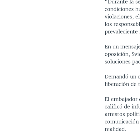
“Durante la s
condiciones h
violaciones, e
los responsab
prevaleciente
En un mensaje
oposición, Svi
soluciones pací
Demandó un ce
liberación de 
El embajador 
calificó de in
arrestos polít
comunicación y
realidad.