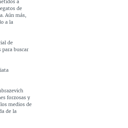
metidos a
legatos de
ca. Aún más,
o a la
ial de
s para buscar
iata
mbrazevich
nes forzosas y
a los medios de
da de la