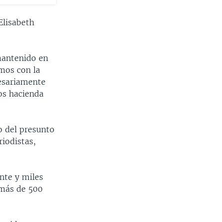
Elisabeth
mantenido en
mos con la
cesariamente
os hacienda
o del presunto
riodistas,
nte y miles
 más de 500