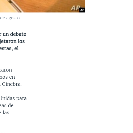
de agosto.
ar un debate
jetaron los
stas, el
graron
anos en
 Ginebra.
Unidas para
zas de
 las