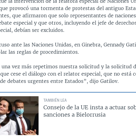
ue la intervención de la relatora especial de Naciones U
a que provocó una tormenta de protestas del antiguo Esta
ntes, que afirmaron que solo representantes de nacione
ebate especial y que otros, incluyendo el jefe de derech
pecial, debían ser excluidos.
ruso ante las Naciones Unidas, en Ginebra, Gennady Gati
lar las reglas de procedimientos.
 una vez más repetimos nuestra solicitud y la solicitud 
que cese el diálogo con el relator especial, que no está
de debates urgentes entre Estados”, dijo Gatilov.
TAMBIÉN LEA
Consejo de la UE insta a actuar so
sanciones a Bielorrusia