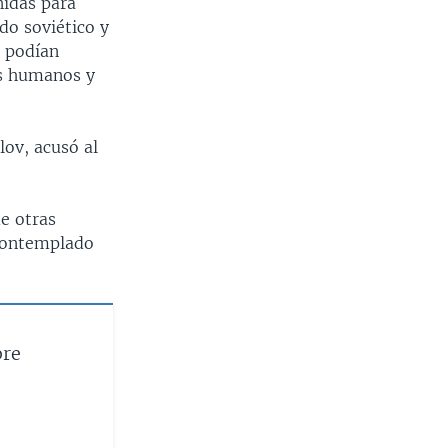
nidas para
do soviético y
s podían
os humanos y
lov, acusó al
de otras
 contemplado
bre