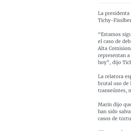
La presidenta
Tichy-Fisslber
“Estamos sigu
el caso de de
Alta Comision
representan a
hoy”, dijo Tic
La relatora e
brutal uso de 
transeúntes, m
Marin dijo qu
han sido salv
casos de tortu