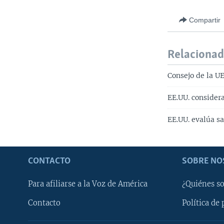
Compartir
Relaciona
Consejo de la UE
EE.UU. considera
EE.UU. evalúa s
CONTACTO
SOBRE NO
Para afiliarse a la Voz de América
¿Quiénes s
Contacto
Política de 