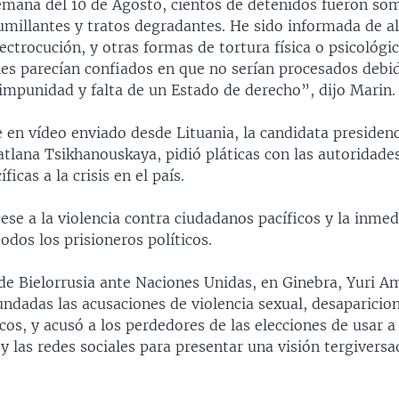
emana del 10 de Agosto, cientos de detenidos fueron so
umillantes y tratos degradantes. He sido informada de a
lectrocución, y otras formas de tortura física o psicológi
les parecían confiados en que no serían procesados debid
 impunidad y falta de un Estado de derecho”, dijo Marin.
 en vídeo enviado desde Lituania, la candidata presidenc
atlana Tsikhanouskaya, pidió pláticas con las autoridade
ficas a la crisis en el país.
se a la violencia contra ciudadanos pacíficos y la inmed
todos los prisioneros políticos.
de Bielorrusia ante Naciones Unidas, en Ginebra, Yuri A
fundadas las acusaciones de violencia sexual, desaparicio
icos, y acusó a los perdedores de las elecciones de usar 
 las redes sociales para presentar una visión tergiversa