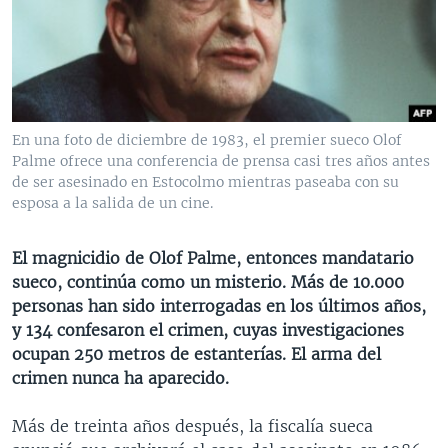
MULTIMEDIA
VENEZUELA
NICARAGUA
ECONOMÍA
PROGRAMAS TV
BRASIL
ENTRETENIMIENTO Y CULTURA
VIDEOS
RADIO
TECNOLOGÍA
FOTOGRAFÍA
EL MUNDO AL DÍA
DIRECT
DEPORTES
AUDIOS
FORO INTERAMERICANO
AVANCE INFORMATIVO
En una foto de diciembre de 1983, el premier sueco Olof
Palme ofrece una conferencia de prensa casi tres años antes
DOCUMENTALES DE LA VOA
CIENCIA Y SALUD
VISIÓN 360
AUDIONOTICIAS
de ser asesinado en Estocolmo mientras paseaba con su
LAS CLAVES
BUENOS DÍAS AMÉRICA
esposa a la salida de un cine.
Learning English
PANORAMA
ESTADOS UNIDOS AL DÍA
El magnicidio de Olof Palme, entonces mandatario
SÍGANOS
EL MUNDO AL DÍA [RADIO]
sueco, continúa como un misterio. Más de 10.000
personas han sido interrogadas en los últimos años,
FORO [RADIO]
y 134 confesaron el crimen, cuyas investigaciones
DEPORTIVO INTERNACIONAL
ocupan 250 metros de estanterías. El arma del
Idiomas
crimen nunca ha aparecido.
NOTA ECONÓMICA
ENTRETENIMIENTO
Más de treinta años después, la fiscalía sueca