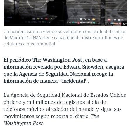
MULTIMEDIA
VENEZUELA
NICARAGUA
ECONOMÍA
PROGRAMAS TV
BRASIL
ENTRETENIMIENTO Y CULTURA
VIDEOS
RADIO
TECNOLOGÍA
FOTOGRAFÍA
EL MUNDO AL DÍA
Un hombre camina viendo su celular en una calle del centro
DIRECT
DEPORTES
AUDIOS
FORO INTERAMERICANO
AVANCE INFORMATIVO
de Madrid. La NSA tiene capacidad de rastrear millones de
celulares a nivel mundial.
DOCUMENTALES DE LA VOA
CIENCIA Y SALUD
VISIÓN 360
AUDIONOTICIAS
LAS CLAVES
BUENOS DÍAS AMÉRICA
El periódico The Washington Post, en base a
Learning English
información revelada por Edward Snowden, asegura
PANORAMA
ESTADOS UNIDOS AL DÍA
que la Agencia de Seguridad Nacional recoge la
SÍGANOS
EL MUNDO AL DÍA [RADIO]
información de manera "incidental".
FORO [RADIO]
La Agencia de Seguridad Nacional de Estados Unidos
DEPORTIVO INTERNACIONAL
obtiene 5 mil millones de registros al día de
Idiomas
teléfonos móviles alrededor del mundo y sigue sus
NOTA ECONÓMICA
movimientos según reporta el diario
The
ENTRETENIMIENTO
Washington Post
.