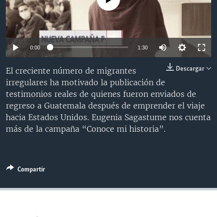
MULTIMEDIA
VENEZUELA
NICARAGUA
ECONOMÍA
PROGRAMAS TV
BRASIL
ENTRETENIMIENTO Y CULTURA
VIDEOS
RADIO
TECNOLOGÍA
FOTOGRAFÍA
EL MUNDO AL DÍA
0:00
1:30
DIRECT
DEPORTES
AUDIOS
FORO INTERAMERICANO
AVANCE INFORMATIVO
Descargar
El creciente número de migrantes
DOCUMENTALES DE LA VOA
CIENCIA Y SALUD
VISIÓN 360
AUDIONOTICIAS
irregulares ha motivado la publicación de
testimonios reales de quienes fueron enviados de
LAS CLAVES
BUENOS DÍAS AMÉRICA
Learning English
regreso a Guatemala después de emprender el viaje
PANORAMA
ESTADOS UNIDOS AL DÍA
hacia Estados Unidos. Eugenia Sagastume nos cuenta
más de la campaña “Conoce mi historia”.
SÍGANOS
EL MUNDO AL DÍA [RADIO]
FORO [RADIO]
DEPORTIVO INTERNACIONAL
Compartir
Idiomas
NOTA ECONÓMICA
ENTRETENIMIENTO