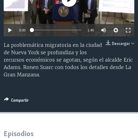
MULTIMEDIA
VENEZUELA
NICARAGUA
ECONOMÍA
PROGRAMAS TV
BRASIL
ENTRETENIMIENTO Y CULTURA
VIDEOS
RADIO
TECNOLOGÍA
FOTOGRAFÍA
EL MUNDO AL DÍA
0:00
1:40
DIRECT
DEPORTES
AUDIOS
FORO INTERAMERICANO
AVANCE INFORMATIVO
Descargar
La problemática migratoria en la ciudad
DOCUMENTALES DE LA VOA
CIENCIA Y SALUD
VISIÓN 360
AUDIONOTICIAS
de Nueva York se profundiza y los
recursos económicos se agotan, según el alcalde Eric
LAS CLAVES
BUENOS DÍAS AMÉRICA
Learning English
Adams. Ronen Suarc con todos los detalles desde La
PANORAMA
ESTADOS UNIDOS AL DÍA
Gran Manzana.
SÍGANOS
EL MUNDO AL DÍA [RADIO]
FORO [RADIO]
Compartir
DEPORTIVO INTERNACIONAL
Idiomas
NOTA ECONÓMICA
ENTRETENIMIENTO
Episodios