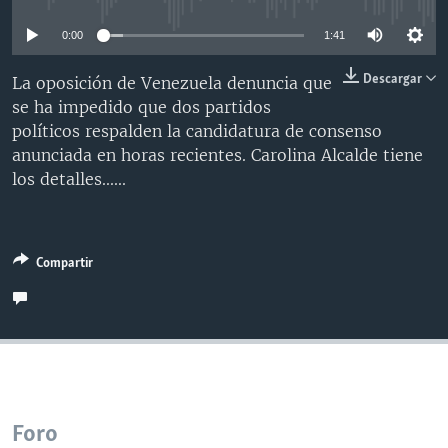
MULTIMEDIA
VENEZUELA
NICARAGUA
ECONOMÍA
0:00
1:41
PROGRAMAS TV
BRASIL
ENTRETENIMIENTO Y CULTURA
VIDEOS
Descargar
La oposición de Venezuela denuncia que
RADIO
TECNOLOGÍA
FOTOGRAFÍA
EL MUNDO AL DÍA
se ha impedido que dos partidos
DIRECT
DEPORTES
AUDIOS
FORO INTERAMERICANO
AVANCE INFORMATIVO
políticos respalden la candidatura de consenso
anunciada en horas recientes. Carolina Alcalde tiene
DOCUMENTALES DE LA VOA
CIENCIA Y SALUD
VISIÓN 360
AUDIONOTICIAS
los detalles......
LAS CLAVES
BUENOS DÍAS AMÉRICA
Learning English
PANORAMA
ESTADOS UNIDOS AL DÍA
Compartir
SÍGANOS
EL MUNDO AL DÍA [RADIO]
FORO [RADIO]
DEPORTIVO INTERNACIONAL
Idiomas
NOTA ECONÓMICA
ENTRETENIMIENTO
Foro