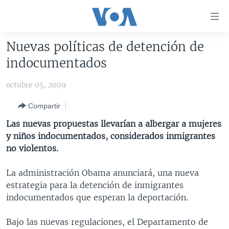
Enlaces
para
accesibilidad
Nuevas políticas de detención de
Salte
AMÉRICA DEL NORTE
indocumentados
al
ELECCIONES EEUU 2024
EEUU
contenido
octubre 05, 2009
principal
VOA VERIFICA
MÉXICO
ELECCIONES EEUU
Salte
Compartir
AMÉRICA LATINA
HAITÍ
VOTO DIVIDIDO
VOA VERIFICA UCRANIA/RUSIA
al
Las nuevas propuestas llevarían a albergar a mujeres
navegador
CHINA EN AMÉRICA LATINA
VOA VERIFICA INMIGRACIÓN
ARGENTINA
y niños indocumentados, considerados inmigrantes
principal
CENTROAMÉRICA
VOA VERIFICA AMÉRICA LATINA
BOLIVIA
no violentos.
Salte
a
OTRAS SECCIONES
COLOMBIA
COSTA RICA
La administración Obama anunciará, una nueva
búsqueda
ESPECIALES DE LA VOA
CHILE
EL SALVADOR
INMIGRACIÓN
estrategia para la detención de inmigrantes
indocumentados que esperan la deportación.
LIBERTAD DE PRENSA
PERÚ
GUATEMALA
LIBERTAD DE PRENSA
UCRANIA
ECUADOR
HONDURAS
MUNDO
Bajo las nuevas regulaciones, el Departamento de