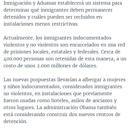
Inmigración y Aduanas establecerá un sistema para
MULTIMEDIA
VENEZUELA
NICARAGUA
ECONOMÍA
determinar qué inmigrantes deben permanecer
PROGRAMAS TV
BRASIL
ENTRETENIMIENTO Y CULTURA
VIDEOS
detenidos y cuáles pueden ser recluidos en
instalaciones menos restrictivas.
RADIO
TECNOLOGÍA
FOTOGRAFÍA
EL MUNDO AL DÍA
DIRECT
DEPORTES
AUDIOS
FORO INTERAMERICANO
AVANCE INFORMATIVO
Actualmente, los inmigrantes indocumentados
violentos y no violentos son encarcelados en una red
DOCUMENTALES DE LA VOA
CIENCIA Y SALUD
VISIÓN 360
AUDIONOTICIAS
de prisiones locales, estatales y federales. Cerca de
LAS CLAVES
BUENOS DÍAS AMÉRICA
400.000 personas son retenidas de esta manera, a un
Learning English
costo de unos 2.000 millones de dólares.
PANORAMA
ESTADOS UNIDOS AL DÍA
SÍGANOS
EL MUNDO AL DÍA [RADIO]
Las nuevas propuestas llevarían a albergar a mujeres
y niños indocumentados, considerados inmigrantes
FORO [RADIO]
no violentos, en instalaciones que previamente
DEPORTIVO INTERNACIONAL
fueron usadas como hoteles, asilos de ancianos y
Idiomas
otros lugares. La administración Obama también
NOTA ECONÓMICA
está considerando construir dos nuevos centros de
ENTRETENIMIENTO
detención.