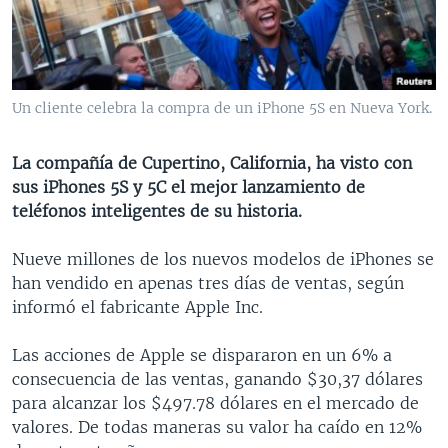
MULTIMEDIA
VENEZUELA
NICARAGUA
ECONOMÍA
PROGRAMAS TV
BRASIL
ENTRETENIMIENTO Y CULTURA
VIDEOS
RADIO
TECNOLOGÍA
FOTOGRAFÍA
EL MUNDO AL DÍA
Un cliente celebra la compra de un iPhone 5S en Nueva York.
DIRECT
DEPORTES
AUDIOS
FORO INTERAMERICANO
AVANCE INFORMATIVO
La compañía de Cupertino, California, ha visto con
DOCUMENTALES DE LA VOA
CIENCIA Y SALUD
VISIÓN 360
AUDIONOTICIAS
sus iPhones 5S y 5C el mejor lanzamiento de
LAS CLAVES
BUENOS DÍAS AMÉRICA
teléfonos inteligentes de su historia.
Learning English
PANORAMA
ESTADOS UNIDOS AL DÍA
Nueve millones de los nuevos modelos de iPhones se
SÍGANOS
EL MUNDO AL DÍA [RADIO]
han vendido en apenas tres días de ventas, según
informó el fabricante Apple Inc.
FORO [RADIO]
DEPORTIVO INTERNACIONAL
Las acciones de Apple se dispararon en un 6% a
Idiomas
consecuencia de las ventas, ganando $30,37 dólares
NOTA ECONÓMICA
para alcanzar los $497.78 dólares en el mercado de
ENTRETENIMIENTO
valores. De todas maneras su valor ha caído en 12%