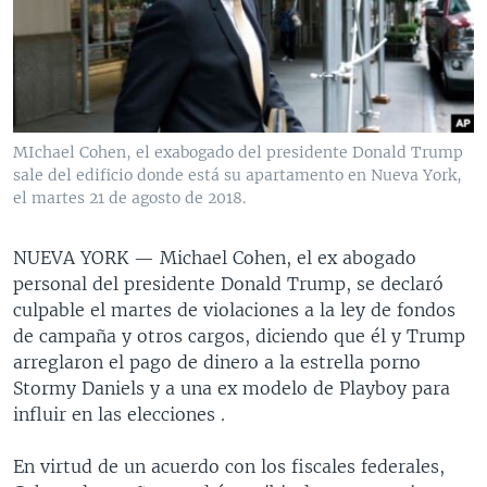
MULTIMEDIA
VENEZUELA
NICARAGUA
ECONOMÍA
PROGRAMAS TV
BRASIL
ENTRETENIMIENTO Y CULTURA
VIDEOS
RADIO
TECNOLOGÍA
FOTOGRAFÍA
EL MUNDO AL DÍA
DIRECT
DEPORTES
AUDIOS
FORO INTERAMERICANO
AVANCE INFORMATIVO
MIchael Cohen, el exabogado del presidente Donald Trump
sale del edificio donde está su apartamento en Nueva York,
DOCUMENTALES DE LA VOA
CIENCIA Y SALUD
VISIÓN 360
AUDIONOTICIAS
el martes 21 de agosto de 2018.
LAS CLAVES
BUENOS DÍAS AMÉRICA
Learning English
PANORAMA
ESTADOS UNIDOS AL DÍA
NUEVA YORK —
Michael Cohen, el ex abogado
personal del presidente Donald Trump, se declaró
SÍGANOS
EL MUNDO AL DÍA [RADIO]
culpable el martes de violaciones a la ley de fondos
FORO [RADIO]
de campaña y otros cargos, diciendo que él y Trump
arreglaron el pago de dinero a la estrella porno
DEPORTIVO INTERNACIONAL
Stormy Daniels y a una ex modelo de Playboy para
Idiomas
NOTA ECONÓMICA
influir en las elecciones .
ENTRETENIMIENTO
En virtud de un acuerdo con los fiscales federales,