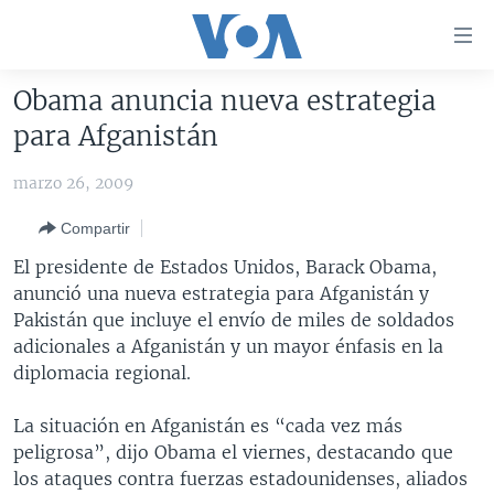
Enlaces
para
accesibilidad
Obama anuncia nueva estrategia
Salte
AMÉRICA DEL NORTE
para Afganistán
al
ELECCIONES EEUU 2024
EEUU
contenido
marzo 26, 2009
principal
VOA VERIFICA
MÉXICO
ELECCIONES EEUU
Salte
Compartir
AMÉRICA LATINA
HAITÍ
VOTO DIVIDIDO
VOA VERIFICA UCRANIA/RUSIA
al
El presidente de Estados Unidos, Barack Obama,
navegador
CHINA EN AMÉRICA LATINA
VOA VERIFICA INMIGRACIÓN
ARGENTINA
anunció una nueva estrategia para Afganistán y
principal
CENTROAMÉRICA
VOA VERIFICA AMÉRICA LATINA
BOLIVIA
Pakistán que incluye el envío de miles de soldados
Salte
adicionales a Afganistán y un mayor énfasis en la
a
OTRAS SECCIONES
COLOMBIA
COSTA RICA
diplomacia regional.
búsqueda
ESPECIALES DE LA VOA
CHILE
EL SALVADOR
INMIGRACIÓN
La situación en Afganistán es “cada vez más
LIBERTAD DE PRENSA
PERÚ
GUATEMALA
LIBERTAD DE PRENSA
peligrosa”, dijo Obama el viernes, destacando que
UCRANIA
ECUADOR
HONDURAS
MUNDO
los ataques contra fuerzas estadounidenses, aliados