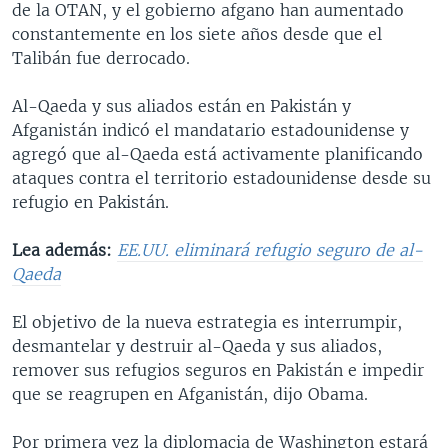
de la OTAN, y el gobierno afgano han aumentado
MULTIMEDIA
VENEZUELA
NICARAGUA
ECONOMÍA
constantemente en los siete años desde que el
PROGRAMAS TV
BRASIL
ENTRETENIMIENTO Y CULTURA
VIDEOS
Talibán fue derrocado.
RADIO
TECNOLOGÍA
FOTOGRAFÍA
EL MUNDO AL DÍA
Al-Qaeda y sus aliados están en Pakistán y
DIRECT
DEPORTES
AUDIOS
FORO INTERAMERICANO
AVANCE INFORMATIVO
Afganistán indicó el mandatario estadounidense y
agregó que al-Qaeda está activamente planificando
DOCUMENTALES DE LA VOA
CIENCIA Y SALUD
VISIÓN 360
AUDIONOTICIAS
ataques contra el territorio estadounidense desde su
LAS CLAVES
BUENOS DÍAS AMÉRICA
refugio en Pakistán.
Learning English
PANORAMA
ESTADOS UNIDOS AL DÍA
Lea además:
EE.UU. eliminará refugio seguro de al-
SÍGANOS
EL MUNDO AL DÍA [RADIO]
Qaeda
FORO [RADIO]
El objetivo de la nueva estrategia es interrumpir,
DEPORTIVO INTERNACIONAL
desmantelar y destruir al-Qaeda y sus aliados,
Idiomas
remover sus refugios seguros en Pakistán e impedir
NOTA ECONÓMICA
que se reagrupen en Afganistán, dijo Obama.
ENTRETENIMIENTO
Por primera vez la diplomacia de Washington estará