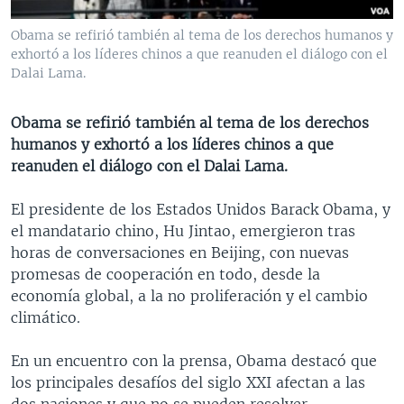
MULTIMEDIA
VENEZUELA
NICARAGUA
ECONOMÍA
Obama se refirió también al tema de los derechos humanos y
PROGRAMAS TV
BRASIL
ENTRETENIMIENTO Y CULTURA
VIDEOS
exhortó a los líderes chinos a que reanuden el diálogo con el
Dalai Lama.
RADIO
TECNOLOGÍA
FOTOGRAFÍA
EL MUNDO AL DÍA
DIRECT
DEPORTES
AUDIOS
FORO INTERAMERICANO
AVANCE INFORMATIVO
Obama se refirió también al tema de los derechos
humanos y exhortó a los líderes chinos a que
DOCUMENTALES DE LA VOA
CIENCIA Y SALUD
VISIÓN 360
AUDIONOTICIAS
reanuden el diálogo con el Dalai Lama.
LAS CLAVES
BUENOS DÍAS AMÉRICA
Learning English
El presidente de los Estados Unidos Barack Obama, y
PANORAMA
ESTADOS UNIDOS AL DÍA
el mandatario chino, Hu Jintao, emergieron tras
SÍGANOS
EL MUNDO AL DÍA [RADIO]
horas de conversaciones en Beijing, con nuevas
promesas de cooperación en todo, desde la
FORO [RADIO]
economía global, a la no proliferación y el cambio
DEPORTIVO INTERNACIONAL
climático.
Idiomas
NOTA ECONÓMICA
En un encuentro con la prensa, Obama destacó que
ENTRETENIMIENTO
los principales desafíos del siglo XXI afectan a las
dos naciones y que no se pueden resolver