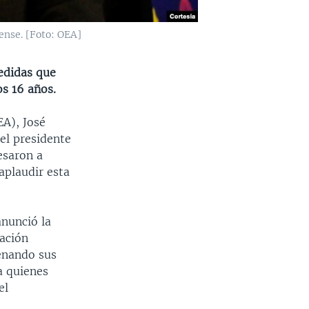
ense. [Foto: OEA]
medidas que
os 16 años.
EA), José
el presidente
esaron a
aplaudir esta
anunció la
uación
renando sus
a quienes
el