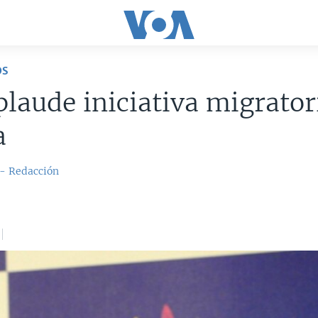
OS
laude iniciativa migrator
a
 - Redacción