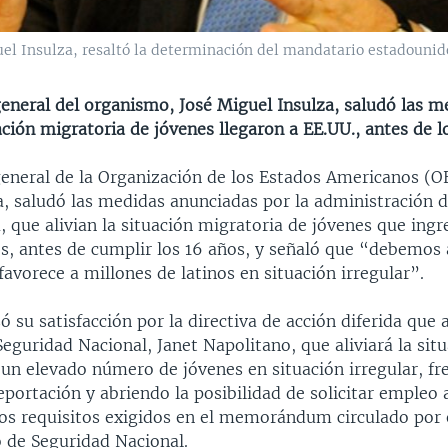
guel Insulza, resaltó la determinación del mandatario estadounid
general del organismo, José Miguel Insulza, saludó las 
uación migratoria de jóvenes llegaron a EE.UU., antes de l
general de la Organización de los Estados Americanos (O
a, saludó las medidas anunciadas por la administración d
 que alivian la situación migratoria de jóvenes que ingr
s, antes de cumplir los 16 años, y señaló que “debemos 
 favorece a millones de latinos en situación irregular”.
ó su satisfacción por la directiva de acción diferida que 
Seguridad Nacional, Janet Napolitano, que aliviará la sit
 un elevado número de jóvenes en situación irregular, f
portación y abriendo la posibilidad de solicitar empleo 
os requisitos exigidos en el memorándum circulado por 
de Seguridad Nacional.