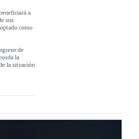
beneficiará a
de sus
adoptado como
ongreso de
borda la
e la situación