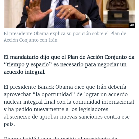
MULTIMEDIA
VENEZUELA
NICARAGUA
ECONOMÍA
PROGRAMAS TV
BRASIL
ENTRETENIMIENTO Y CULTURA
VIDEOS
RADIO
TECNOLOGÍA
FOTOGRAFÍA
EL MUNDO AL DÍA
El presidente Obama explica su posición sobre el Plan de
DIRECT
DEPORTES
AUDIOS
FORO INTERAMERICANO
AVANCE INFORMATIVO
Acción Conjunto con Irán.
DOCUMENTALES DE LA VOA
CIENCIA Y SALUD
VISIÓN 360
AUDIONOTICIAS
El mandatario dijo que el Plan de Acción Conjunto da
LAS CLAVES
BUENOS DÍAS AMÉRICA
“tiempo y espacio” es necesario para negociar un
Learning English
acuerdo integral.
PANORAMA
ESTADOS UNIDOS AL DÍA
SÍGANOS
EL MUNDO AL DÍA [RADIO]
El presidente Barack Obama dice que Irán debería
aprovechar “la oportunidad” de lograr un acuerdo
FORO [RADIO]
nuclear integral final con la comunidad internacional
DEPORTIVO INTERNACIONAL
y ha pedido nuevamente a los legisladores
Idiomas
abstenerse de aprobar nuevas sanciones contra ese
NOTA ECONÓMICA
país.
ENTRETENIMIENTO
Obama habló luego de recibir al presidente de