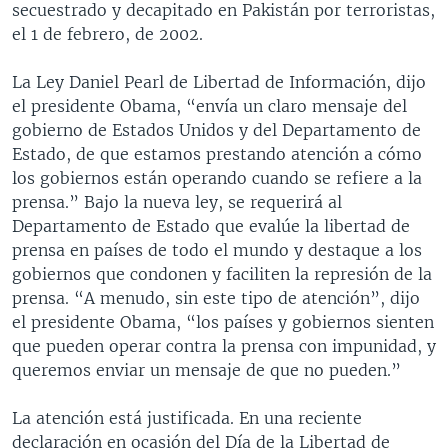
secuestrado y decapitado en Pakistán por terroristas,
MULTIMEDIA
VENEZUELA
NICARAGUA
ECONOMÍA
el 1 de febrero, de 2002.
PROGRAMAS TV
BRASIL
ENTRETENIMIENTO Y CULTURA
VIDEOS
La Ley Daniel Pearl de Libertad de Información, dijo
RADIO
TECNOLOGÍA
FOTOGRAFÍA
EL MUNDO AL DÍA
el presidente Obama, “envía un claro mensaje del
DIRECT
DEPORTES
AUDIOS
FORO INTERAMERICANO
AVANCE INFORMATIVO
gobierno de Estados Unidos y del Departamento de
Estado, de que estamos prestando atención a cómo
DOCUMENTALES DE LA VOA
CIENCIA Y SALUD
VISIÓN 360
AUDIONOTICIAS
los gobiernos están operando cuando se refiere a la
LAS CLAVES
BUENOS DÍAS AMÉRICA
prensa.” Bajo la nueva ley, se requerirá al
Learning English
Departamento de Estado que evalúe la libertad de
PANORAMA
ESTADOS UNIDOS AL DÍA
prensa en países de todo el mundo y destaque a los
SÍGANOS
EL MUNDO AL DÍA [RADIO]
gobiernos que condonen y faciliten la represión de la
prensa. “A menudo, sin este tipo de atención”, dijo
FORO [RADIO]
el presidente Obama, “los países y gobiernos sienten
DEPORTIVO INTERNACIONAL
que pueden operar contra la prensa con impunidad, y
Idiomas
queremos enviar un mensaje de que no pueden.”
NOTA ECONÓMICA
ENTRETENIMIENTO
La atención está justificada. En una reciente
declaración en ocasión del Día de la Libertad de