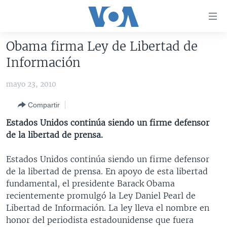
Enlaces
para
accesibilidad
Obama firma Ley de Libertad de
Salte
AMÉRICA DEL NORTE
Información
al
ELECCIONES EEUU 2024
EEUU
contenido
mayo 23, 2010
principal
VOA VERIFICA
MÉXICO
ELECCIONES EEUU
Salte
Compartir
AMÉRICA LATINA
HAITÍ
VOTO DIVIDIDO
VOA VERIFICA UCRANIA/RUSIA
al
Estados Unidos continúa siendo un firme defensor
navegador
CHINA EN AMÉRICA LATINA
VOA VERIFICA INMIGRACIÓN
ARGENTINA
de la libertad de prensa.
principal
CENTROAMÉRICA
VOA VERIFICA AMÉRICA LATINA
BOLIVIA
Salte
Estados Unidos continúa siendo un firme defensor
a
OTRAS SECCIONES
COLOMBIA
COSTA RICA
de la libertad de prensa. En apoyo de esta libertad
búsqueda
ESPECIALES DE LA VOA
CHILE
EL SALVADOR
INMIGRACIÓN
fundamental, el presidente Barack Obama
recientemente promulgó la Ley Daniel Pearl de
LIBERTAD DE PRENSA
PERÚ
GUATEMALA
LIBERTAD DE PRENSA
Libertad de Información. La ley lleva el nombre en
UCRANIA
ECUADOR
HONDURAS
MUNDO
honor del periodista estadounidense que fuera