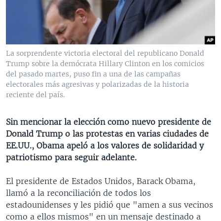
MULTIMEDIA
VENEZUELA
NICARAGUA
ECONOMÍA
PROGRAMAS TV
BRASIL
ENTRETENIMIENTO Y CULTURA
VIDEOS
RADIO
TECNOLOGÍA
FOTOGRAFÍA
EL MUNDO AL DÍA
La sorprendente victoria electoral del republicano Donald
DIRECT
DEPORTES
AUDIOS
FORO INTERAMERICANO
AVANCE INFORMATIVO
Trump sobre la demócrata Hillary Clinton en los comicios
del pasado martes, puso fin a una de las campañas
DOCUMENTALES DE LA VOA
CIENCIA Y SALUD
VISIÓN 360
AUDIONOTICIAS
electorales más agresivas y polarizadas de la historia
reciente del país.
LAS CLAVES
BUENOS DÍAS AMÉRICA
Learning English
PANORAMA
ESTADOS UNIDOS AL DÍA
Sin mencionar la elección como nuevo presidente de
SÍGANOS
Donald Trump o las protestas en varias ciudades de
EL MUNDO AL DÍA [RADIO]
EE.UU., Obama apeló a los valores de solidaridad y
FORO [RADIO]
patriotismo para seguir adelante.
DEPORTIVO INTERNACIONAL
Idiomas
El presidente de Estados Unidos, Barack Obama,
NOTA ECONÓMICA
llamó a la reconciliación de todos los
estadounidenses y les pidió que "amen a sus vecinos
ENTRETENIMIENTO
como a ellos mismos" en un mensaje destinado a