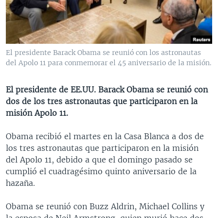
MULTIMEDIA
VENEZUELA
NICARAGUA
ECONOMÍA
PROGRAMAS TV
BRASIL
ENTRETENIMIENTO Y CULTURA
VIDEOS
RADIO
TECNOLOGÍA
FOTOGRAFÍA
EL MUNDO AL DÍA
El presidente Barack Obama se reunió con los astronautas
DIRECT
DEPORTES
AUDIOS
FORO INTERAMERICANO
AVANCE INFORMATIVO
del Apolo 11 para conmemorar el 45 aniversario de la misión.
DOCUMENTALES DE LA VOA
CIENCIA Y SALUD
VISIÓN 360
AUDIONOTICIAS
El presidente de EE.UU. Barack Obama se reunió con
LAS CLAVES
BUENOS DÍAS AMÉRICA
dos de los tres astronautas que participaron en la
Learning English
misión Apolo 11.
PANORAMA
ESTADOS UNIDOS AL DÍA
SÍGANOS
EL MUNDO AL DÍA [RADIO]
Obama recibió el martes en la Casa Blanca a dos de
los tres astronautas que participaron en la misión
FORO [RADIO]
del Apolo 11, debido a que el domingo pasado se
DEPORTIVO INTERNACIONAL
cumplió el cuadragésimo quinto aniversario de la
Idiomas
hazaña.
NOTA ECONÓMICA
ENTRETENIMIENTO
Obama se reunió con Buzz Aldrin, Michael Collins y
la esposa de Neil Armstrong, quien murió hace dos