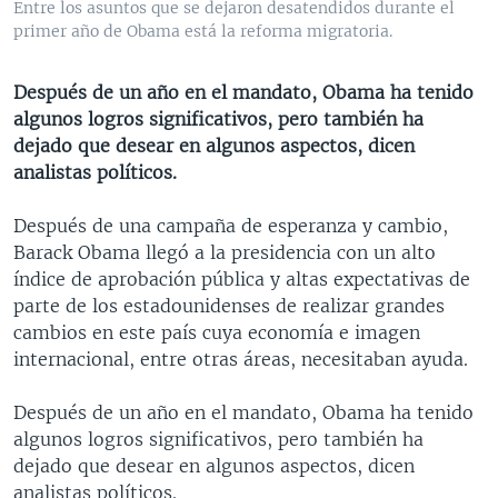
Entre los asuntos que se dejaron desatendidos durante el
MULTIMEDIA
VENEZUELA
NICARAGUA
ECONOMÍA
primer año de Obama está la reforma migratoria.
PROGRAMAS TV
BRASIL
ENTRETENIMIENTO Y CULTURA
VIDEOS
Después de un año en el mandato, Obama ha tenido
RADIO
TECNOLOGÍA
FOTOGRAFÍA
EL MUNDO AL DÍA
algunos logros significativos, pero también ha
DIRECT
DEPORTES
AUDIOS
FORO INTERAMERICANO
AVANCE INFORMATIVO
dejado que desear en algunos aspectos, dicen
analistas políticos.
DOCUMENTALES DE LA VOA
CIENCIA Y SALUD
VISIÓN 360
AUDIONOTICIAS
LAS CLAVES
BUENOS DÍAS AMÉRICA
Después de una campaña de esperanza y cambio,
Learning English
Barack Obama llegó a la presidencia con un alto
PANORAMA
ESTADOS UNIDOS AL DÍA
índice de aprobación pública y altas expectativas de
SÍGANOS
EL MUNDO AL DÍA [RADIO]
parte de los estadounidenses de realizar grandes
cambios en este país cuya economía e imagen
FORO [RADIO]
internacional, entre otras áreas, necesitaban ayuda.
DEPORTIVO INTERNACIONAL
Idiomas
Después de un año en el mandato, Obama ha tenido
NOTA ECONÓMICA
algunos logros significativos, pero también ha
ENTRETENIMIENTO
dejado que desear en algunos aspectos, dicen
analistas políticos.