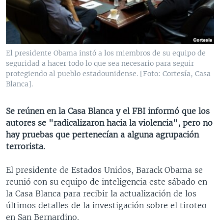
MULTIMEDIA
VENEZUELA
NICARAGUA
ECONOMÍA
PROGRAMAS TV
BRASIL
ENTRETENIMIENTO Y CULTURA
VIDEOS
RADIO
TECNOLOGÍA
FOTOGRAFÍA
EL MUNDO AL DÍA
El presidente Obama instó a los miembros de su equipo de
DIRECT
DEPORTES
AUDIOS
FORO INTERAMERICANO
AVANCE INFORMATIVO
seguridad a hacer todo lo que sea necesario para seguir
protegiendo al pueblo estadounidense. [Foto: Cortesía, Casa
DOCUMENTALES DE LA VOA
CIENCIA Y SALUD
VISIÓN 360
AUDIONOTICIAS
Blanca].
LAS CLAVES
BUENOS DÍAS AMÉRICA
Learning English
Se reúnen en la Casa Blanca y el FBI informó que los
PANORAMA
ESTADOS UNIDOS AL DÍA
autores se "radicalizaron hacia la violencia", pero no
SÍGANOS
EL MUNDO AL DÍA [RADIO]
hay pruebas que pertenecían a alguna agrupación
terrorista.
FORO [RADIO]
DEPORTIVO INTERNACIONAL
El presidente de Estados Unidos, Barack Obama se
Idiomas
reunió con su equipo de inteligencia este sábado en
NOTA ECONÓMICA
la Casa Blanca para recibir la actualización de los
ENTRETENIMIENTO
últimos detalles de la investigación sobre el tiroteo
en San Bernardino.